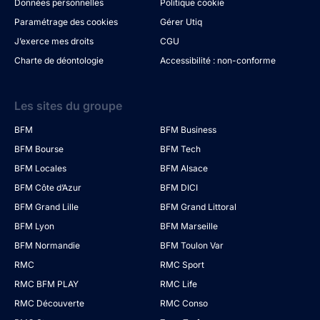
Données personnelles
Politique cookie
Paramétrage des cookies
Gérer Utiq
J’exerce mes droits
CGU
Charte de déontologie
Accessibilité : non-conforme
Les sites du groupe
BFM
BFM Business
BFM Bourse
BFM Tech
BFM Locales
BFM Alsace
BFM Côte d’Azur
BFM DICI
BFM Grand Lille
BFM Grand Littoral
BFM Lyon
BFM Marseille
BFM Normandie
BFM Toulon Var
RMC
RMC Sport
RMC BFM PLAY
RMC Life
RMC Découverte
RMC Conso