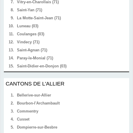
7.
Vitry-en-Charollais (71)
8.
Saint-Yan (71)
9.
La Motte-Saint-Jean (71)
10.
Luneau (03)
11.
Coulanges (03)
12.
Vindecy (71)
13.
Saint-Agnan (71)
14.
Paray-le-Monial (71)
15.
Saint-Didier-en-Donjon (03)
CANTONS DE L'ALLIER
1.
Bellerive-sur-Allier
2.
Bourbon-l'Archambault
3.
Commentry
4.
Cusset
5.
Dompierre-sur-Besbre