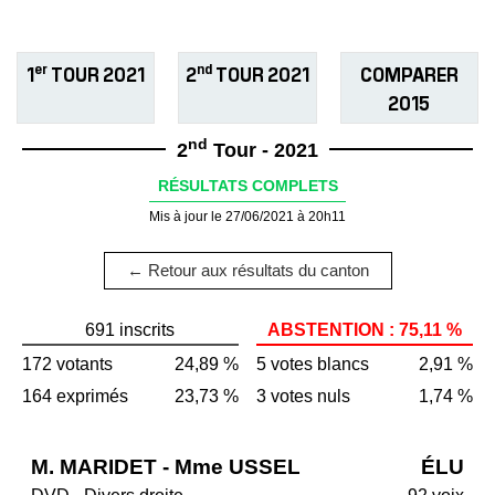
er
nd
1
TOUR 2021
2
TOUR 2021
COMPARER
2015
nd
2
Tour - 2021
RÉSULTATS COMPLETS
Mis à jour le 27/06/2021 à 20h11
← Retour aux résultats du canton
691 inscrits
ABSTENTION : 75,11 %
172 votants
24,89 %
5 votes blancs
2,91 %
164 exprimés
23,73 %
3 votes nuls
1,74 %
M. MARIDET - Mme USSEL
ÉLU