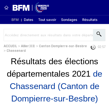
BFM
Dates
Tout savoir
Sondages
Résultats
ACCUEIL
Allier(03)
Canton Dompierre-sur-Besbre
>
>
02:56
Chassenard
>
Résultats des élections
départementales 2021
de
Chassenard (Canton de
Dompierre-sur-Besbre)