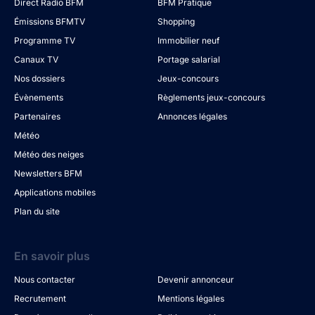
Direct Radio BFM
BFM Pratique
Émissions BFMTV
Shopping
Programme TV
Immobilier neuf
Canaux TV
Portage salarial
Nos dossiers
Jeux-concours
Évènements
Règlements jeux-concours
Partenaires
Annonces légales
Météo
Météo des neiges
Newsletters BFM
Applications mobiles
Plan du site
En savoir plus
Nous contacter
Devenir annonceur
Recrutement
Mentions légales