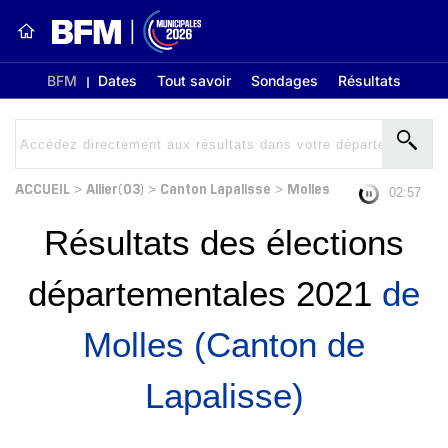
BFM
Dates
Tout savoir
Sondages
Résultats
ACCUEIL
Allier(03)
Canton Lapalisse
Molles
>
>
>
02:56
Résultats des élections
départementales 2021
de
Molles (Canton de
Lapalisse)