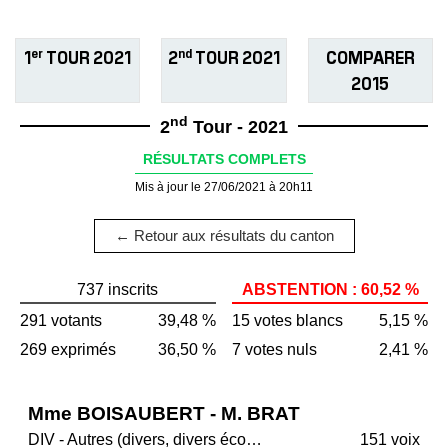
er
nd
1
TOUR 2021
2
TOUR 2021
COMPARER
2015
nd
2
Tour - 2021
RÉSULTATS COMPLETS
Mis à jour le 27/06/2021 à 20h11
← Retour aux résultats du canton
737 inscrits
ABSTENTION : 60,52 %
291 votants
39,48 %
15 votes blancs
5,15 %
269 exprimés
36,50 %
7 votes nuls
2,41 %
Mme BOISAUBERT - M. BRAT
DIV - Autres (divers, divers écologistes, régionalistes)
151 voix