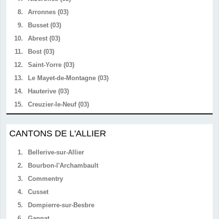
8.
Arronnes (03)
9.
Busset (03)
10.
Abrest (03)
11.
Bost (03)
12.
Saint-Yorre (03)
13.
Le Mayet-de-Montagne (03)
14.
Hauterive (03)
15.
Creuzier-le-Neuf (03)
CANTONS DE L'ALLIER
1.
Bellerive-sur-Allier
2.
Bourbon-l'Archambault
3.
Commentry
4.
Cusset
5.
Dompierre-sur-Besbre
6.
Gannat