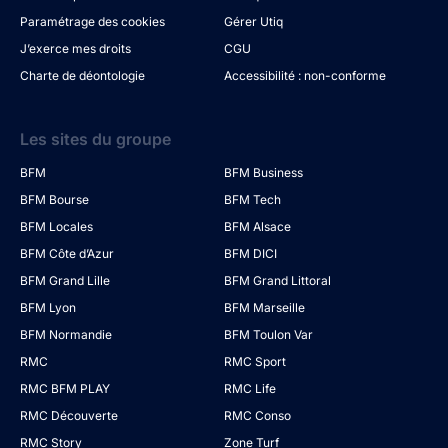
Paramétrage des cookies
Gérer Utiq
J’exerce mes droits
CGU
Charte de déontologie
Accessibilité : non-conforme
Les sites du groupe
BFM
BFM Business
BFM Bourse
BFM Tech
BFM Locales
BFM Alsace
BFM Côte d’Azur
BFM DICI
BFM Grand Lille
BFM Grand Littoral
BFM Lyon
BFM Marseille
BFM Normandie
BFM Toulon Var
RMC
RMC Sport
RMC BFM PLAY
RMC Life
RMC Découverte
RMC Conso
RMC Story
Zone Turf