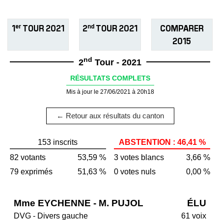
er
nd
1
TOUR 2021
2
TOUR 2021
COMPARER
2015
nd
2
Tour - 2021
RÉSULTATS COMPLETS
Mis à jour le 27/06/2021 à 20h18
← Retour aux résultats du canton
153 inscrits
ABSTENTION : 46,41 %
82 votants
53,59 %
3 votes blancs
3,66 %
79 exprimés
51,63 %
0 votes nuls
0,00 %
Mme EYCHENNE - M. PUJOL
ÉLU
DVG - Divers gauche
61 voix