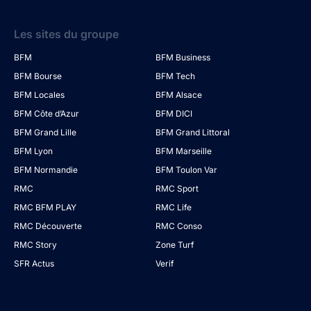
Les sites du groupe
BFM
BFM Business
BFM Bourse
BFM Tech
BFM Locales
BFM Alsace
BFM Côte d’Azur
BFM DICI
BFM Grand Lille
BFM Grand Littoral
BFM Lyon
BFM Marseille
BFM Normandie
BFM Toulon Var
RMC
RMC Sport
RMC BFM PLAY
RMC Life
RMC Découverte
RMC Conso
RMC Story
Zone Turf
SFR Actus
Verif