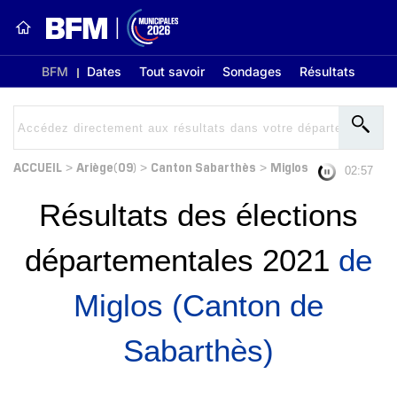
BFM
Dates
Tout savoir
Sondages
Résultats
ACCUEIL
Ariège(09)
Canton Sabarthès
Miglos
>
>
>
02:56
Résultats des élections
départementales 2021
de
Miglos (Canton de
Sabarthès)