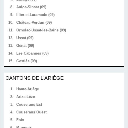
8.
Aulos-Sinsat (09)
9.
Illier-et-Laramade (09)
10.
Château-Verdun (09)
11.
Ornolac-Ussat-les-Bains (09)
12.
Ussat (09)
13.
Génat (09)
14.
Les Cabannes (09)
15.
Gestiès (09)
CANTONS DE L'ARIÈGE
1.
Haute-Ariège
2.
Arize-Lèze
3.
Couserans Est
4.
Couserans Ouest
5.
Foix
6.
Mirepoix