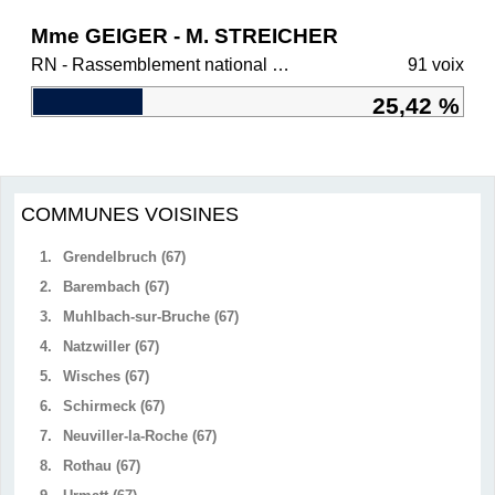
Mme GEIGER - M. STREICHER
RN - Rassemblement national et ses alliés
91 voix
25,42 %
COMMUNES VOISINES
1.
Grendelbruch (67)
2.
Barembach (67)
3.
Muhlbach-sur-Bruche (67)
4.
Natzwiller (67)
5.
Wisches (67)
6.
Schirmeck (67)
7.
Neuviller-la-Roche (67)
8.
Rothau (67)