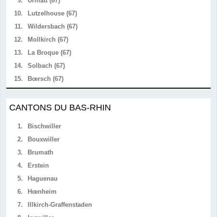
9.
Urmatt (67)
10.
Lutzelhouse (67)
11.
Wildersbach (67)
12.
Mollkirch (67)
13.
La Broque (67)
14.
Solbach (67)
15.
Bœrsch (67)
CANTONS DU BAS-RHIN
1.
Bischwiller
2.
Bouxwiller
3.
Brumath
4.
Erstein
5.
Haguenau
6.
Hœnheim
7.
Illkirch-Graffenstaden