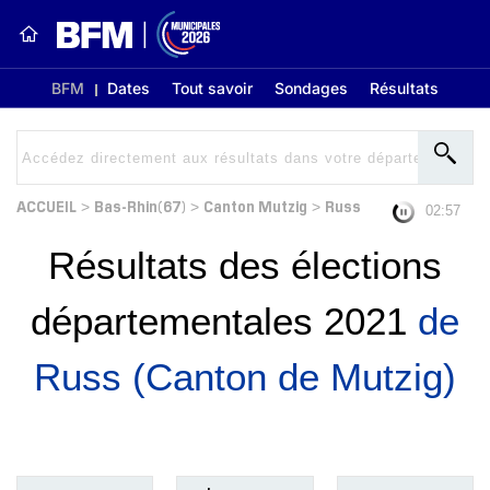
BFM
Dates
Tout savoir
Sondages
Résultats
ACCUEIL
Bas-Rhin(67)
Canton Mutzig
Russ
>
>
>
02:56
Résultats des élections
départementales 2021
de
Russ (Canton de Mutzig)