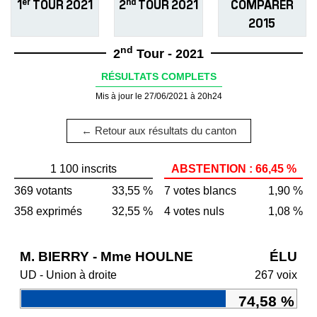
er
nd
1
TOUR 2021
2
TOUR 2021
COMPARER
2015
nd
2
Tour - 2021
RÉSULTATS COMPLETS
Mis à jour le 27/06/2021 à 20h24
← Retour aux résultats du canton
1 100 inscrits
ABSTENTION : 66,45 %
369 votants
33,55 %
7 votes blancs
1,90 %
358 exprimés
32,55 %
4 votes nuls
1,08 %
M. BIERRY - Mme HOULNE
ÉLU
UD - Union à droite
267 voix
74,58 %