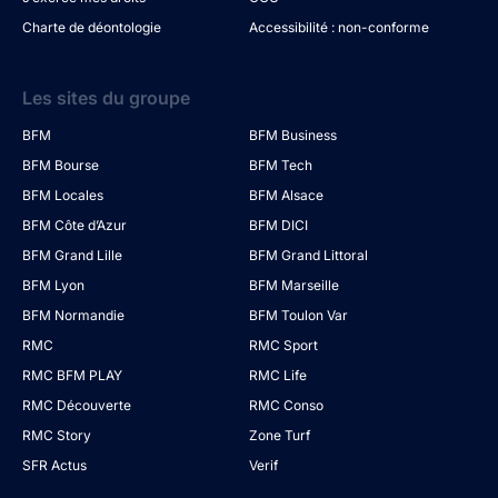
Charte de déontologie
Accessibilité : non-conforme
Les sites du groupe
BFM
BFM Business
BFM Bourse
BFM Tech
BFM Locales
BFM Alsace
BFM Côte d’Azur
BFM DICI
BFM Grand Lille
BFM Grand Littoral
BFM Lyon
BFM Marseille
BFM Normandie
BFM Toulon Var
RMC
RMC Sport
RMC BFM PLAY
RMC Life
RMC Découverte
RMC Conso
RMC Story
Zone Turf
SFR Actus
Verif