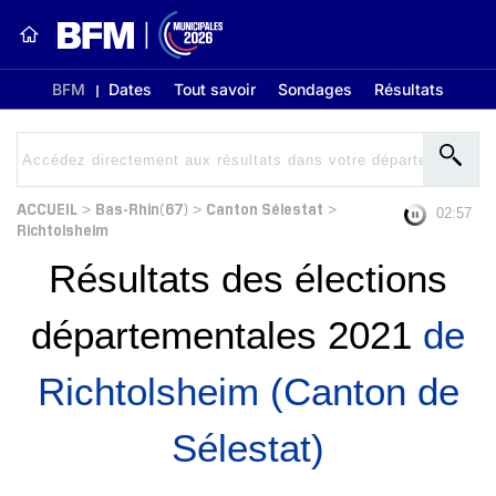
BFM
Dates
Tout savoir
Sondages
Résultats
ACCUEIL
Bas-Rhin(67)
Canton Sélestat
>
>
>
02:56
Richtolsheim
Résultats des élections
départementales 2021
de
Richtolsheim (Canton de
Sélestat)