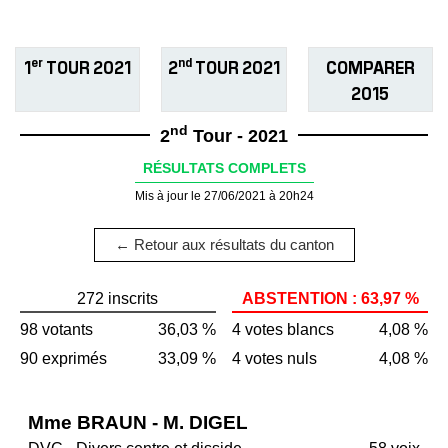
er
nd
1
TOUR 2021
2
TOUR 2021
COMPARER
2015
nd
2
Tour - 2021
RÉSULTATS COMPLETS
Mis à jour le 27/06/2021 à 20h24
← Retour aux résultats du canton
272 inscrits
ABSTENTION : 63,97 %
98 votants
36,03 %
4 votes blancs
4,08 %
90 exprimés
33,09 %
4 votes nuls
4,08 %
Mme BRAUN - M. DIGEL