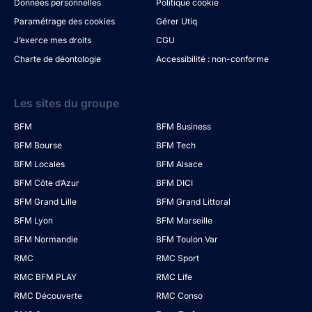
Données personnelles
Politique cookie
Paramétrage des cookies
Gérer Utiq
J’exerce mes droits
CGU
Charte de déontologie
Accessibilité : non-conforme
Les sites du groupe
BFM
BFM Business
BFM Bourse
BFM Tech
BFM Locales
BFM Alsace
BFM Côte d’Azur
BFM DICI
BFM Grand Lille
BFM Grand Littoral
BFM Lyon
BFM Marseille
BFM Normandie
BFM Toulon Var
RMC
RMC Sport
RMC BFM PLAY
RMC Life
RMC Découverte
RMC Conso