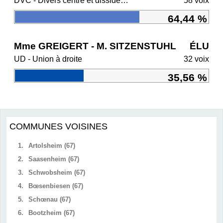
DVC - Divers centre et dissidents Ensemble
58 voix
64,44 %
Mme GREIGERT - M. SITZENSTUHL
ÉLU
UD - Union à droite
32 voix
35,56 %
COMMUNES VOISINES
1.
Artolsheim (67)
2.
Saasenheim (67)
3.
Schwobsheim (67)
4.
Bœsenbiesen (67)
5.
Schœnau (67)
6.
Bootzheim (67)