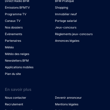
Direct Radio BFM
BFM Pratique
Émissions BFMTV
Shopping
Programme TV
Immobilier neuf
Canaux TV
Portage salarial
Nos dossiers
Jeux-concours
Évènements
Règlements jeux-concours
Partenaires
Annonces légales
Météo
Météo des neiges
Newsletters BFM
Applications mobiles
Plan du site
En savoir plus
Nous contacter
Devenir annonceur
Recrutement
Mentions légales