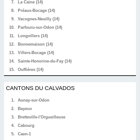
7.
La Caine (14)
8.
Préaux-Bocage (14)
9.
Vacognes-Neuilly (14)
10.
Parfouru-sur-Odon (14)
11.
Longvillers (14)
12.
Bonnemaison (14)
13.
Villers-Bocage (14)
14.
Sainte-Honorine-du-Fay (14)
15.
Ouffières (14)
CANTONS DU CALVADOS
1.
Aunay-sur-Odon
2.
Bayeux
3.
Bretteville-l'Orgueilleuse
4.
Cabourg
5.
Caen-1