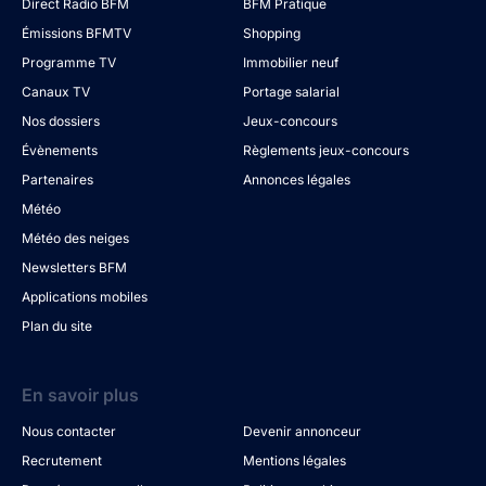
Direct Radio BFM
BFM Pratique
Émissions BFMTV
Shopping
Programme TV
Immobilier neuf
Canaux TV
Portage salarial
Nos dossiers
Jeux-concours
Évènements
Règlements jeux-concours
Partenaires
Annonces légales
Météo
Météo des neiges
Newsletters BFM
Applications mobiles
Plan du site
En savoir plus
Nous contacter
Devenir annonceur
Recrutement
Mentions légales