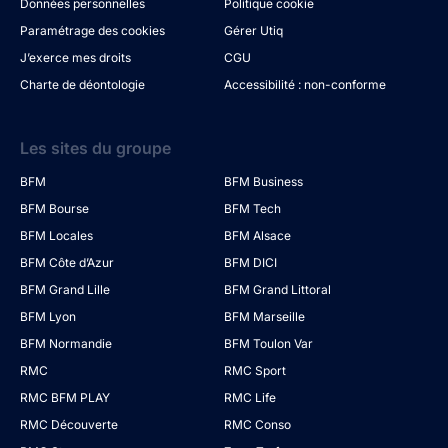
Données personnelles
Politique cookie
Paramétrage des cookies
Gérer Utiq
J’exerce mes droits
CGU
Charte de déontologie
Accessibilité : non-conforme
Les sites du groupe
BFM
BFM Business
BFM Bourse
BFM Tech
BFM Locales
BFM Alsace
BFM Côte d’Azur
BFM DICI
BFM Grand Lille
BFM Grand Littoral
BFM Lyon
BFM Marseille
BFM Normandie
BFM Toulon Var
RMC
RMC Sport
RMC BFM PLAY
RMC Life
RMC Découverte
RMC Conso