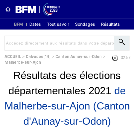
BFM
Dates
Tout savoir
Sondages
Résultats
ACCUEIL
Calvados(14)
Canton Aunay-sur-Odon
>
>
>
02:56
Malherbe-sur-Ajon
Résultats des élections
départementales 2021
de
Malherbe-sur-Ajon (Canton
d'Aunay-sur-Odon)