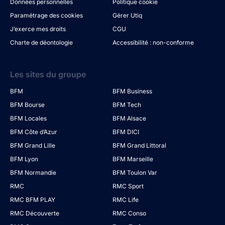
Données personnelles
Politique cookie
Paramétrage des cookies
Gérer Utiq
J’exerce mes droits
CGU
Charte de déontologie
Accessibilité : non-conforme
Les sites du groupe
BFM
BFM Business
BFM Bourse
BFM Tech
BFM Locales
BFM Alsace
BFM Côte d’Azur
BFM DICI
BFM Grand Lille
BFM Grand Littoral
BFM Lyon
BFM Marseille
BFM Normandie
BFM Toulon Var
RMC
RMC Sport
RMC BFM PLAY
RMC Life
RMC Découverte
RMC Conso