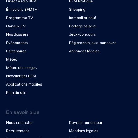
Direct Radio BFM
BFM Pratique
Émissions BFMTV
Shopping
Programme TV
Immobilier neuf
Canaux TV
Portage salarial
Nos dossiers
Jeux-concours
Évènements
Règlements jeux-concours
Partenaires
Annonces légales
Météo
Météo des neiges
Newsletters BFM
Applications mobiles
Plan du site
En savoir plus
Nous contacter
Devenir annonceur
Recrutement
Mentions légales