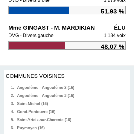
DVD - Divers droite
1 279 voix
51,93 %
Mme GINGAST - M. MARDIKIAN
ÉLU
DVG - Divers gauche
1 184 voix
48,07 %
COMMUNES VOISINES
1.
Angoulême - Angoulême-2 (16)
2.
Angoulême - Angoulême-3 (16)
3.
Saint-Michel (16)
4.
Gond-Pontouvre (16)
5.
Saint-Yrieix-sur-Charente (16)
6.
Puymoyen (16)