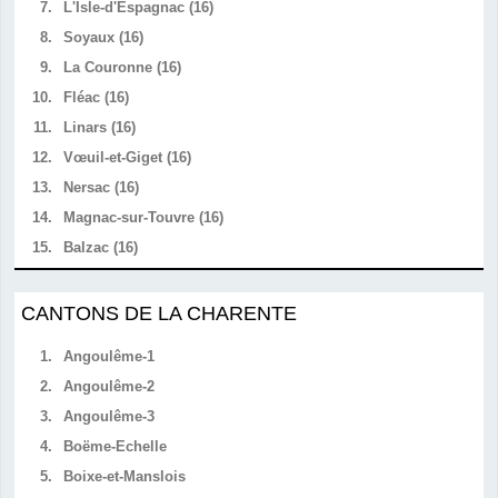
7.
L'Isle-d'Espagnac (16)
8.
Soyaux (16)
9.
La Couronne (16)
10.
Fléac (16)
11.
Linars (16)
12.
Vœuil-et-Giget (16)
13.
Nersac (16)
14.
Magnac-sur-Touvre (16)
15.
Balzac (16)
CANTONS DE LA CHARENTE
1.
Angoulême-1
2.
Angoulême-2
3.
Angoulême-3
4.
Boëme-Echelle
5.
Boixe-et-Manslois