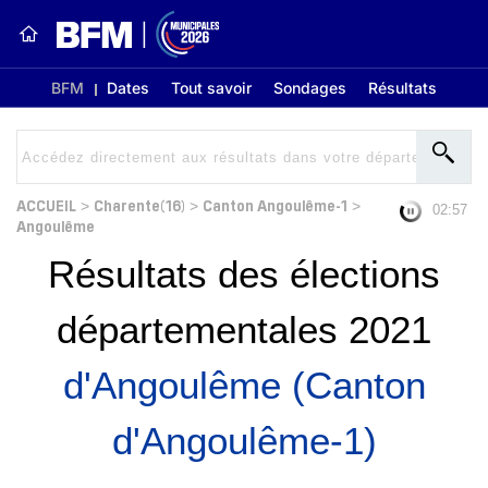
BFM
Dates
Tout savoir
Sondages
Résultats
ACCUEIL
Charente(16)
Canton Angoulême-1
>
>
>
02:56
Angoulême
Résultats des élections
départementales 2021
d'Angoulême (Canton
d'Angoulême-1)