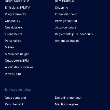
Direct Radio BFM
BFM Pratique
Émissions BFMTV
Shopping
Programme TV
Immobilier neuf
Canaux TV
Portage salarial
Nos dossiers
Jeux-concours
Évènements
Règlements jeux-concours
Partenaires
Annonces légales
Météo
Météo des neiges
Newsletters BFM
Applications mobiles
Plan du site
En savoir plus
Nous contacter
Devenir annonceur
Recrutement
Mentions légales