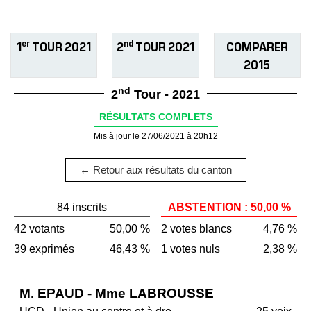
er
nd
1
TOUR 2021
2
TOUR 2021
COMPARER
2015
nd
2
Tour - 2021
RÉSULTATS COMPLETS
Mis à jour le 27/06/2021 à 20h12
← Retour aux résultats du canton
84 inscrits
ABSTENTION : 50,00 %
42 votants
50,00 %
2 votes blancs
4,76 %
39 exprimés
46,43 %
1 votes nuls
2,38 %
M. EPAUD - Mme LABROUSSE