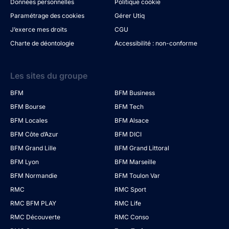
Données personnelles
Politique cookie
Paramétrage des cookies
Gérer Utiq
J’exerce mes droits
CGU
Charte de déontologie
Accessibilité : non-conforme
Les sites du groupe
BFM
BFM Business
BFM Bourse
BFM Tech
BFM Locales
BFM Alsace
BFM Côte d’Azur
BFM DICI
BFM Grand Lille
BFM Grand Littoral
BFM Lyon
BFM Marseille
BFM Normandie
BFM Toulon Var
RMC
RMC Sport
RMC BFM PLAY
RMC Life
RMC Découverte
RMC Conso