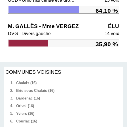
UCD - Union au centre et à droite
25 voix
64,10 %
M. GALLÈS - Mme VERGEZ
ÉLU
DVG - Divers gauche
14 voix
35,90 %
COMMUNES VOISINES
1.
Chalais (16)
2.
Brie-sous-Chalais (16)
3.
Bardenac (16)
4.
Orival (16)
5.
Yviers (16)
6.
Courlac (16)