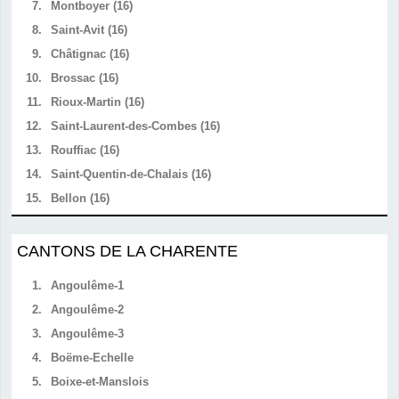
7.
Montboyer (16)
8.
Saint-Avit (16)
9.
Châtignac (16)
10.
Brossac (16)
11.
Rioux-Martin (16)
12.
Saint-Laurent-des-Combes (16)
13.
Rouffiac (16)
14.
Saint-Quentin-de-Chalais (16)
15.
Bellon (16)
CANTONS DE LA CHARENTE
1.
Angoulême-1
2.
Angoulême-2
3.
Angoulême-3
4.
Boëme-Echelle
5.
Boixe-et-Manslois