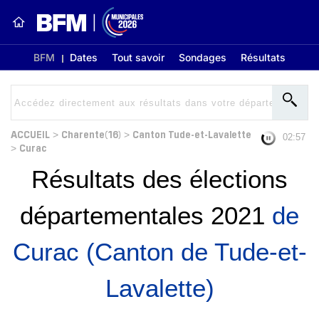
BFM
Dates
Tout savoir
Sondages
Résultats
ACCUEIL
Charente(16)
Canton Tude-et-Lavalette
>
>
02:56
Curac
>
Résultats des élections
départementales 2021
de
Curac (Canton de Tude-et-
Lavalette)