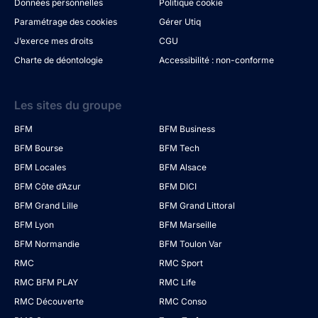
Données personnelles
Politique cookie
Paramétrage des cookies
Gérer Utiq
J’exerce mes droits
CGU
Charte de déontologie
Accessibilité : non-conforme
Les sites du groupe
BFM
BFM Business
BFM Bourse
BFM Tech
BFM Locales
BFM Alsace
BFM Côte d’Azur
BFM DICI
BFM Grand Lille
BFM Grand Littoral
BFM Lyon
BFM Marseille
BFM Normandie
BFM Toulon Var
RMC
RMC Sport
RMC BFM PLAY
RMC Life
RMC Découverte
RMC Conso