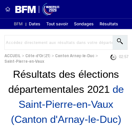
BFM
Dates
Tout savoir
Sondages
Résultats
ACCUEIL
Côte-d'Or(21)
Canton Arnay-le-Duc
>
>
>
02:56
Saint-Pierre-en-Vaux
Résultats des élections
départementales 2021
de
Saint-Pierre-en-Vaux
(Canton d'Arnay-le-Duc)