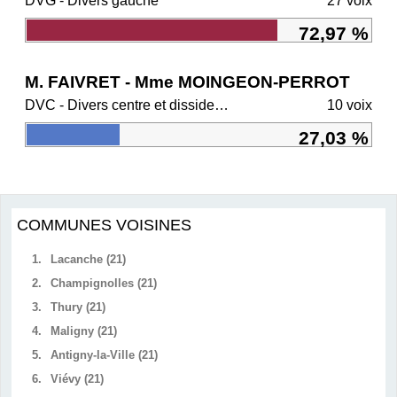
DVG - Divers gauche
27 voix
72,97 %
M. FAIVRET - Mme MOINGEON-PERROT
DVC - Divers centre et dissidents Ensemble
10 voix
27,03 %
COMMUNES VOISINES
1.
Lacanche (21)
2.
Champignolles (21)
3.
Thury (21)
4.
Maligny (21)
5.
Antigny-la-Ville (21)
6.
Viévy (21)