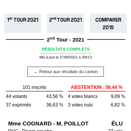
er
nd
1
TOUR 2021
2
TOUR 2021
COMPARER
2015
nd
2
Tour - 2021
RÉSULTATS COMPLETS
Mis à jour le 27/06/2021 à 20h13
← Retour aux résultats du canton
101 inscrits
ABSTENTION : 56,44 %
44 votants
43,56 %
4 votes blancs
9,09 %
37 exprimés
36,63 %
3 votes nuls
6,82 %
Mme COGNARD - M. POILLOT
ÉLU