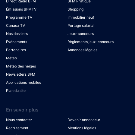
Direct Radio BFM
BFM Pratique
Émissions BFMTV
Shopping
Programme TV
Immobilier neuf
Canaux TV
Portage salarial
Nos dossiers
Jeux-concours
Évènements
Règlements jeux-concours
Partenaires
Annonces légales
Météo
Météo des neiges
Newsletters BFM
Applications mobiles
Plan du site
En savoir plus
Nous contacter
Devenir annonceur
Recrutement
Mentions légales