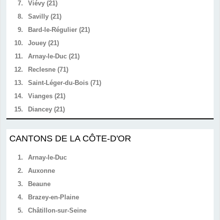
7.
Viévy (21)
8.
Savilly (21)
9.
Bard-le-Régulier (21)
10.
Jouey (21)
11.
Arnay-le-Duc (21)
12.
Reclesne (71)
13.
Saint-Léger-du-Bois (71)
14.
Vianges (21)
15.
Diancey (21)
CANTONS DE LA CÔTE-D'OR
1.
Arnay-le-Duc
2.
Auxonne
3.
Beaune
4.
Brazey-en-Plaine
5.
Châtillon-sur-Seine