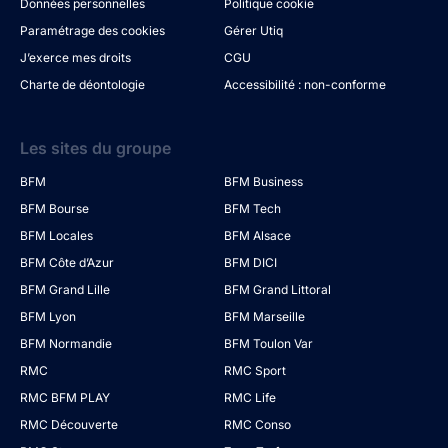
Données personnelles
Politique cookie
Paramétrage des cookies
Gérer Utiq
J’exerce mes droits
CGU
Charte de déontologie
Accessibilité : non-conforme
Les sites du groupe
BFM
BFM Business
BFM Bourse
BFM Tech
BFM Locales
BFM Alsace
BFM Côte d’Azur
BFM DICI
BFM Grand Lille
BFM Grand Littoral
BFM Lyon
BFM Marseille
BFM Normandie
BFM Toulon Var
RMC
RMC Sport
RMC BFM PLAY
RMC Life
RMC Découverte
RMC Conso