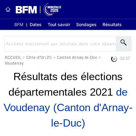
BFM
Dates
Tout savoir
Sondages
Résultats
ACCUEIL
Côte-d'Or(21)
Canton Arnay-le-Duc
>
>
>
02:56
Voudenay
Résultats des élections
départementales 2021
de
Voudenay (Canton d'Arnay-
le-Duc)