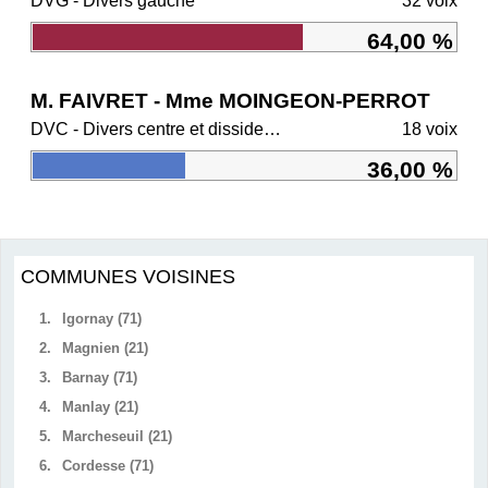
DVG - Divers gauche
32 voix
64,00 %
M. FAIVRET - Mme MOINGEON-PERROT
DVC - Divers centre et dissidents Ensemble
18 voix
36,00 %
COMMUNES VOISINES
1.
Igornay (71)
2.
Magnien (21)
3.
Barnay (71)
4.
Manlay (21)
5.
Marcheseuil (21)
6.
Cordesse (71)