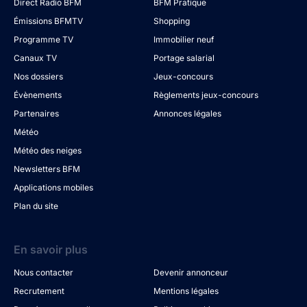
Direct Radio BFM
BFM Pratique
Émissions BFMTV
Shopping
Programme TV
Immobilier neuf
Canaux TV
Portage salarial
Nos dossiers
Jeux-concours
Évènements
Règlements jeux-concours
Partenaires
Annonces légales
Météo
Météo des neiges
Newsletters BFM
Applications mobiles
Plan du site
En savoir plus
Nous contacter
Devenir annonceur
Recrutement
Mentions légales