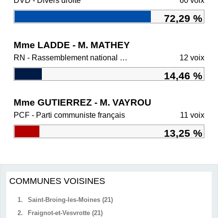
DVD - Divers droite
60 voix
72,29 %
Mme LADDE - M. MATHEY
RN - Rassemblement national et ses alliés
12 voix
14,46 %
Mme GUTIERREZ - M. VAYROU
PCF - Parti communiste français
11 voix
13,25 %
COMMUNES VOISINES
1.
Saint-Broing-les-Moines (21)
2.
Fraignot-et-Vesvrotte (21)