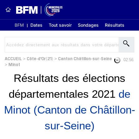
BFM
Dates
Tout savoir
Sondages
Résultats
ACCUEIL
Côte-d'Or(21)
Canton Châtillon-sur-Seine
>
>
02:56
Minot
>
Résultats des élections
départementales 2021
de
Minot (Canton de Châtillon-
sur-Seine)