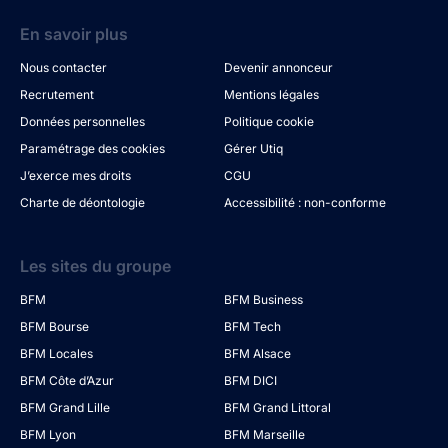
En savoir plus
Nous contacter
Devenir annonceur
Recrutement
Mentions légales
Données personnelles
Politique cookie
Paramétrage des cookies
Gérer Utiq
J’exerce mes droits
CGU
Charte de déontologie
Accessibilité : non-conforme
Les sites du groupe
BFM
BFM Business
BFM Bourse
BFM Tech
BFM Locales
BFM Alsace
BFM Côte d’Azur
BFM DICI
BFM Grand Lille
BFM Grand Littoral
BFM Lyon
BFM Marseille