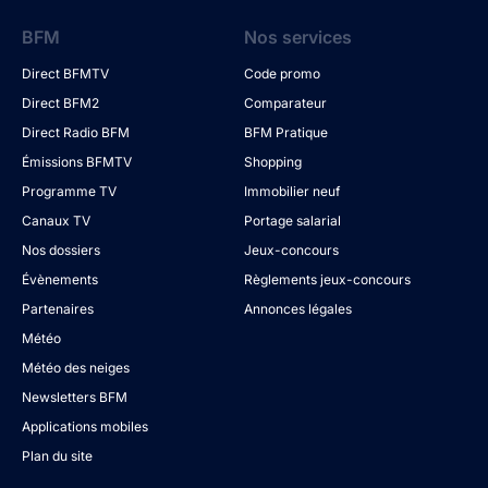
BFM
Nos services
Direct BFMTV
Code promo
Direct BFM2
Comparateur
Direct Radio BFM
BFM Pratique
Émissions BFMTV
Shopping
Programme TV
Immobilier neuf
Canaux TV
Portage salarial
Nos dossiers
Jeux-concours
Évènements
Règlements jeux-concours
Partenaires
Annonces légales
Météo
Météo des neiges
Newsletters BFM
Applications mobiles
Plan du site