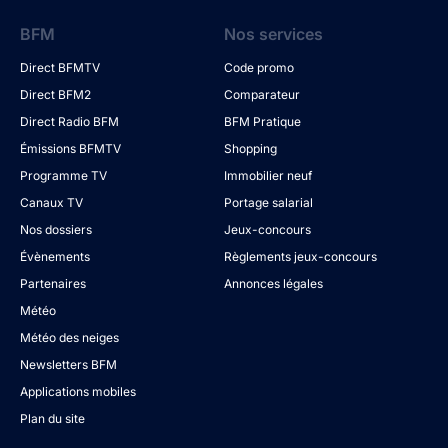
BFM
Nos services
Direct BFMTV
Code promo
Direct BFM2
Comparateur
Direct Radio BFM
BFM Pratique
Émissions BFMTV
Shopping
Programme TV
Immobilier neuf
Canaux TV
Portage salarial
Nos dossiers
Jeux-concours
Évènements
Règlements jeux-concours
Partenaires
Annonces légales
Météo
Météo des neiges
Newsletters BFM
Applications mobiles
Plan du site