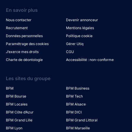
En savoir plus
Nous contacter
Devenir annonceur
Recrutement
Mentions légales
Données personnelles
Politique cookie
Paramétrage des cookies
Gérer Utiq
J’exerce mes droits
CGU
Charte de déontologie
Accessibilité : non-conforme
Les sites du groupe
BFM
BFM Business
BFM Bourse
BFM Tech
BFM Locales
BFM Alsace
BFM Côte d’Azur
BFM DICI
BFM Grand Lille
BFM Grand Littoral
BFM Lyon
BFM Marseille