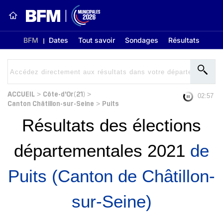
BFM
Dates
Tout savoir
Sondages
Résultats
ACCUEIL
Côte-d'Or(21)
>
>
02:56
Canton Châtillon-sur-Seine
Puits
>
Résultats des élections
départementales 2021
de
Puits (Canton de Châtillon-
sur-Seine)