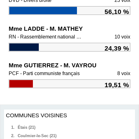
DVD - Divers droite
23 voix
56,10 %
Mme LADDE - M. MATHEY
RN - Rassemblement national et ses alliés
10 voix
24,39 %
Mme GUTIERREZ - M. VAYROU
PCF - Parti communiste français
8 voix
19,51 %
COMMUNES VOISINES
1.
Étais (21)
2.
Coulmier-le-Sec (21)