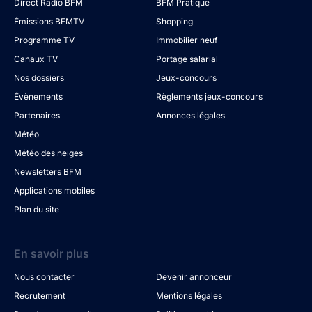
Direct Radio BFM
BFM Pratique
Émissions BFMTV
Shopping
Programme TV
Immobilier neuf
Canaux TV
Portage salarial
Nos dossiers
Jeux-concours
Évènements
Règlements jeux-concours
Partenaires
Annonces légales
Météo
Météo des neiges
Newsletters BFM
Applications mobiles
Plan du site
En savoir plus
Nous contacter
Devenir annonceur
Recrutement
Mentions légales