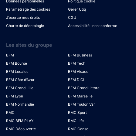
Données personnelles
Politique cookie
Paramétrage des cookies
Gérer Utiq
J’exerce mes droits
CGU
Charte de déontologie
Accessibilité : non-conforme
Les sites du groupe
BFM
BFM Business
BFM Bourse
BFM Tech
BFM Locales
BFM Alsace
BFM Côte d’Azur
BFM DICI
BFM Grand Lille
BFM Grand Littoral
BFM Lyon
BFM Marseille
BFM Normandie
BFM Toulon Var
RMC
RMC Sport
RMC BFM PLAY
RMC Life
RMC Découverte
RMC Conso