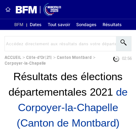
BFM
Dates
Tout savoir
Sondages
Résultats
ACCUEIL
Côte-d'Or(21)
Canton Montbard
>
>
>
02:56
Corpoyer-la-Chapelle
Résultats des élections
départementales 2021
de
Corpoyer-la-Chapelle
(Canton de Montbard)