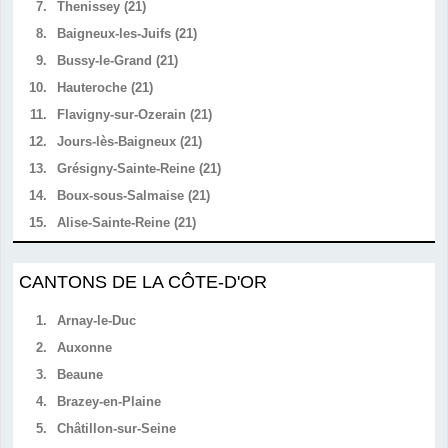
7.
Thenissey (21)
8.
Baigneux-les-Juifs (21)
9.
Bussy-le-Grand (21)
10.
Hauteroche (21)
11.
Flavigny-sur-Ozerain (21)
12.
Jours-lès-Baigneux (21)
13.
Grésigny-Sainte-Reine (21)
14.
Boux-sous-Salmaise (21)
15.
Alise-Sainte-Reine (21)
CANTONS DE LA CÔTE-D'OR
1.
Arnay-le-Duc
2.
Auxonne
3.
Beaune
4.
Brazey-en-Plaine
5.
Châtillon-sur-Seine