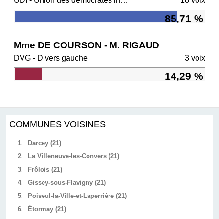
UDI - Union des démocrates indépendants
18 voix
85,71 %
Mme DE COURSON - M. RIGAUD
DVG - Divers gauche
3 voix
14,29 %
COMMUNES VOISINES
1.
Darcey (21)
2.
La Villeneuve-les-Convers (21)
3.
Frôlois (21)
4.
Gissey-sous-Flavigny (21)
5.
Poiseul-la-Ville-et-Laperrière (21)
6.
Étormay (21)