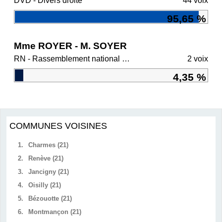
DVD - Divers droite
44 voix
95,65 %
Mme ROYER - M. SOYER
RN - Rassemblement national et ses alliés
2 voix
4,35 %
COMMUNES VOISINES
1.
Charmes (21)
2.
Renève (21)
3.
Jancigny (21)
4.
Oisilly (21)
5.
Bézouotte (21)
6.
Montmançon (21)