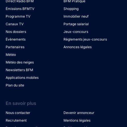
Direct Radio BFM
BFM Pratique
Émissions BFMTV
Shopping
Programme TV
Immobilier neuf
Canaux TV
Portage salarial
Nos dossiers
Jeux-concours
Évènements
Règlements jeux-concours
Partenaires
Annonces légales
Météo
Météo des neiges
Newsletters BFM
Applications mobiles
Plan du site
En savoir plus
Nous contacter
Devenir annonceur
Recrutement
Mentions légales