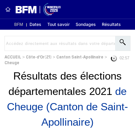
BFM
Dates
Tout savoir
Sondages
Résultats
ACCUEIL
Côte-d'Or(21)
Canton Saint-Apollinaire
>
>
>
02:56
Cheuge
Résultats des élections
départementales 2021
de
Cheuge (Canton de Saint-
Apollinaire)