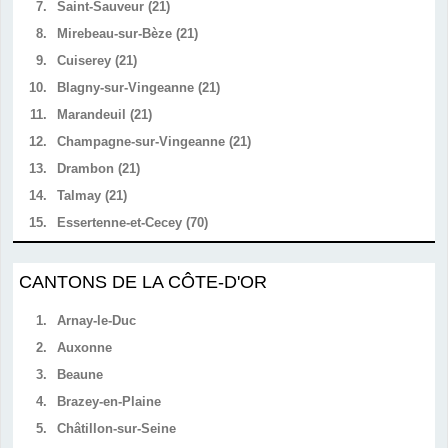
7.
Saint-Sauveur (21)
8.
Mirebeau-sur-Bèze (21)
9.
Cuiserey (21)
10.
Blagny-sur-Vingeanne (21)
11.
Marandeuil (21)
12.
Champagne-sur-Vingeanne (21)
13.
Drambon (21)
14.
Talmay (21)
15.
Essertenne-et-Cecey (70)
CANTONS DE LA CÔTE-D'OR
1.
Arnay-le-Duc
2.
Auxonne
3.
Beaune
4.
Brazey-en-Plaine
5.
Châtillon-sur-Seine