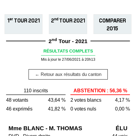
er
nd
1
TOUR 2021
2
TOUR 2021
COMPARER
2015
nd
2
Tour - 2021
RÉSULTATS COMPLETS
Mis à jour le 27/06/2021 à 20h13
← Retour aux résultats du canton
110 inscrits
ABSTENTION : 56,36 %
48 votants
43,64 %
2 votes blancs
4,17 %
46 exprimés
41,82 %
0 votes nuls
0,00 %
Mme BLANC - M. THOMAS
ÉLU