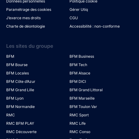
Données personnelles
Politique cookie
Paramétrage des cookies
Gérer Utiq
J’exerce mes droits
CGU
Charte de déontologie
Accessibilité : non-conforme
Les sites du groupe
BFM
BFM Business
BFM Bourse
BFM Tech
BFM Locales
BFM Alsace
BFM Côte d’Azur
BFM DICI
BFM Grand Lille
BFM Grand Littoral
BFM Lyon
BFM Marseille
BFM Normandie
BFM Toulon Var
RMC
RMC Sport
RMC BFM PLAY
RMC Life
RMC Découverte
RMC Conso