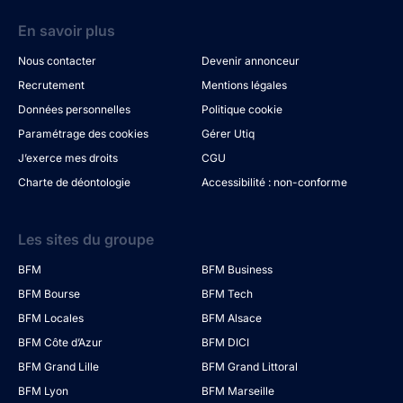
En savoir plus
Nous contacter
Devenir annonceur
Recrutement
Mentions légales
Données personnelles
Politique cookie
Paramétrage des cookies
Gérer Utiq
J’exerce mes droits
CGU
Charte de déontologie
Accessibilité : non-conforme
Les sites du groupe
BFM
BFM Business
BFM Bourse
BFM Tech
BFM Locales
BFM Alsace
BFM Côte d’Azur
BFM DICI
BFM Grand Lille
BFM Grand Littoral
BFM Lyon
BFM Marseille