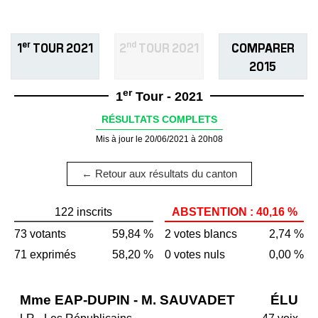
er
nd
1
TOUR 2021
2
TOUR 2021
COMPARER
2015
er
1
Tour - 2021
RÉSULTATS COMPLETS
Mis à jour le 20/06/2021 à 20h08
← Retour aux résultats du canton
122 inscrits
ABSTENTION : 40,16 %
73 votants
59,84 %
2 votes blancs
2,74 %
71 exprimés
58,20 %
0 votes nuls
0,00 %
Mme EAP-DUPIN - M. SAUVADET
ÉLU