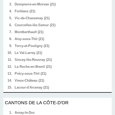
3.
Dompierre-en-Morvan (21)
4.
Forléans (21)
5.
Vic-de-Chassenay (21)
6.
Courcelles-lès-Semur (21)
7.
Montberthault (21)
8.
Aisy-sous-Thil (21)
9.
Torcy-et-Pouligny (21)
10.
Le Val-Larrey (21)
11.
Sincey-lès-Rouvray (21)
12.
La Roche-en-Brenil (21)
13.
Précy-sous-Thil (21)
14.
Vieux-Château (21)
15.
Lacour-d'Arcenay (21)
CANTONS DE LA CÔTE-D'OR
1.
Arnay-le-Duc