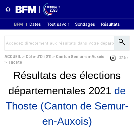
BFM
Dates
Tout savoir
Sondages
Résultats
ACCUEIL
Côte-d'Or(21)
Canton Semur-en-Auxois
>
>
02:56
Thoste
>
Résultats des élections
départementales 2021
de
Thoste (Canton de Semur-
en-Auxois)