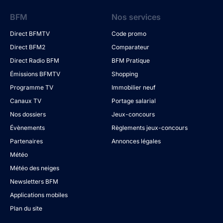
BFM
Nos services
Direct BFMTV
Code promo
Direct BFM2
Comparateur
Direct Radio BFM
BFM Pratique
Émissions BFMTV
Shopping
Programme TV
Immobilier neuf
Canaux TV
Portage salarial
Nos dossiers
Jeux-concours
Évènements
Règlements jeux-concours
Partenaires
Annonces légales
Météo
Météo des neiges
Newsletters BFM
Applications mobiles
Plan du site