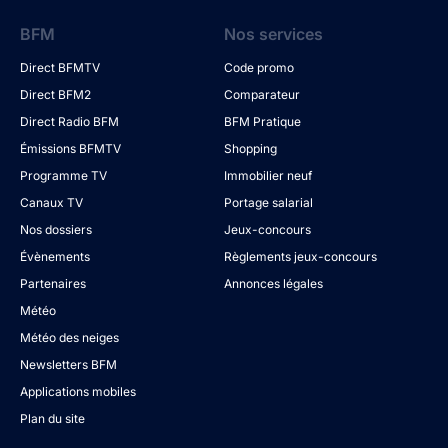
BFM
Nos services
Direct BFMTV
Code promo
Direct BFM2
Comparateur
Direct Radio BFM
BFM Pratique
Émissions BFMTV
Shopping
Programme TV
Immobilier neuf
Canaux TV
Portage salarial
Nos dossiers
Jeux-concours
Évènements
Règlements jeux-concours
Partenaires
Annonces légales
Météo
Météo des neiges
Newsletters BFM
Applications mobiles
Plan du site