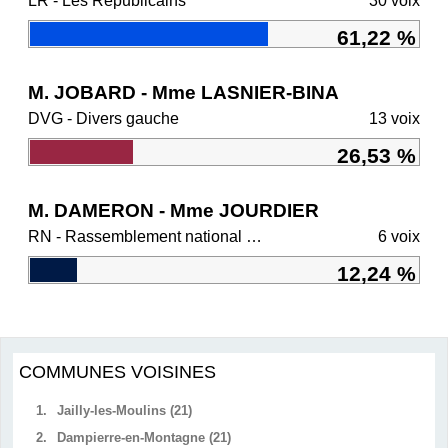
LR - Les Républicains
30 voix
61,22 %
M. JOBARD - Mme LASNIER-BINA
DVG - Divers gauche
13 voix
26,53 %
M. DAMERON - Mme JOURDIER
RN - Rassemblement national et ses alliés
6 voix
12,24 %
COMMUNES VOISINES
1.
Jailly-les-Moulins (21)
2.
Dampierre-en-Montagne (21)