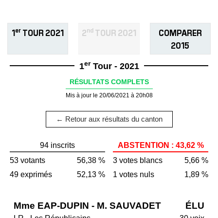
er
nd
1
TOUR 2021
2
TOUR 2021
COMPARER
2015
er
1
Tour - 2021
RÉSULTATS COMPLETS
Mis à jour le 20/06/2021 à 20h08
← Retour aux résultats du canton
94 inscrits
ABSTENTION : 43,62 %
53 votants
56,38 %
3 votes blancs
5,66 %
49 exprimés
52,13 %
1 votes nuls
1,89 %
Mme EAP-DUPIN - M. SAUVADET
ÉLU