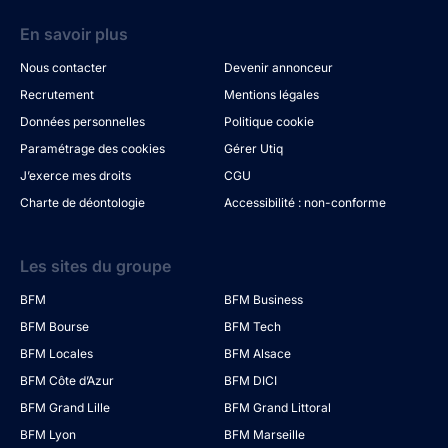
En savoir plus
Nous contacter
Devenir annonceur
Recrutement
Mentions légales
Données personnelles
Politique cookie
Paramétrage des cookies
Gérer Utiq
J’exerce mes droits
CGU
Charte de déontologie
Accessibilité : non-conforme
Les sites du groupe
BFM
BFM Business
BFM Bourse
BFM Tech
BFM Locales
BFM Alsace
BFM Côte d’Azur
BFM DICI
BFM Grand Lille
BFM Grand Littoral
BFM Lyon
BFM Marseille