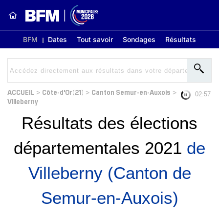
BFM
Dates
Tout savoir
Sondages
Résultats
ACCUEIL
Côte-d'Or(21)
Canton Semur-en-Auxois
>
>
>
02:56
Villeberny
Résultats des élections
départementales 2021
de
Villeberny (Canton de
Semur-en-Auxois)