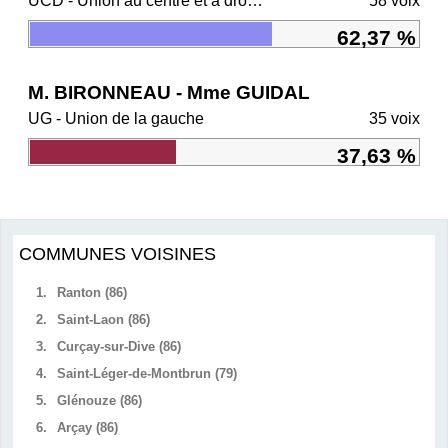
UCD - Union au centre et à droite
58 voix
62,37 %
M. BIRONNEAU - Mme GUIDAL
UG - Union de la gauche
35 voix
37,63 %
COMMUNES VOISINES
1.
Ranton (86)
2.
Saint-Laon (86)
3.
Curçay-sur-Dive (86)
4.
Saint-Léger-de-Montbrun (79)
5.
Glénouze (86)
6.
Arçay (86)