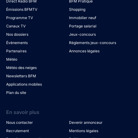
Direct Radio BFM
BFM Pratique
Émissions BFMTV
Shopping
Programme TV
Immobilier neuf
Canaux TV
Portage salarial
Nos dossiers
Jeux-concours
Évènements
Règlements jeux-concours
Partenaires
Annonces légales
Météo
Météo des neiges
Newsletters BFM
Applications mobiles
Plan du site
En savoir plus
Nous contacter
Devenir annonceur
Recrutement
Mentions légales