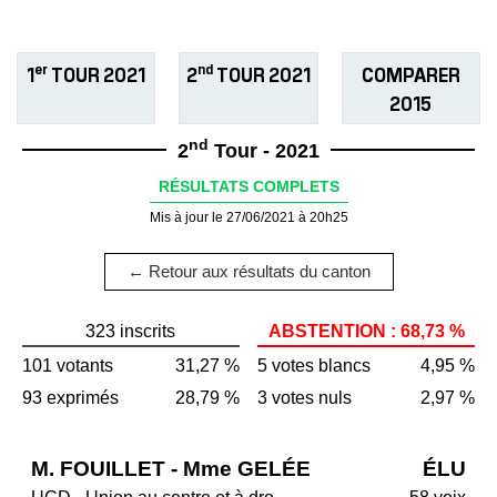
er
nd
1
TOUR 2021
2
TOUR 2021
COMPARER
2015
nd
2
Tour - 2021
RÉSULTATS COMPLETS
Mis à jour le 27/06/2021 à 20h25
← Retour aux résultats du canton
323 inscrits
ABSTENTION : 68,73 %
101 votants
31,27 %
5 votes blancs
4,95 %
93 exprimés
28,79 %
3 votes nuls
2,97 %
M. FOUILLET - Mme GELÉE
ÉLU