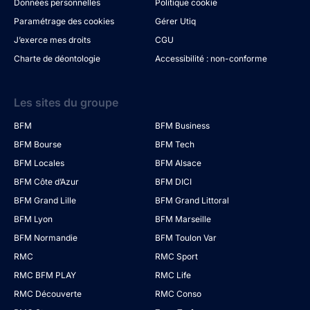
Données personnelles
Politique cookie
Paramétrage des cookies
Gérer Utiq
J’exerce mes droits
CGU
Charte de déontologie
Accessibilité : non-conforme
Les sites du groupe
BFM
BFM Business
BFM Bourse
BFM Tech
BFM Locales
BFM Alsace
BFM Côte d’Azur
BFM DICI
BFM Grand Lille
BFM Grand Littoral
BFM Lyon
BFM Marseille
BFM Normandie
BFM Toulon Var
RMC
RMC Sport
RMC BFM PLAY
RMC Life
RMC Découverte
RMC Conso