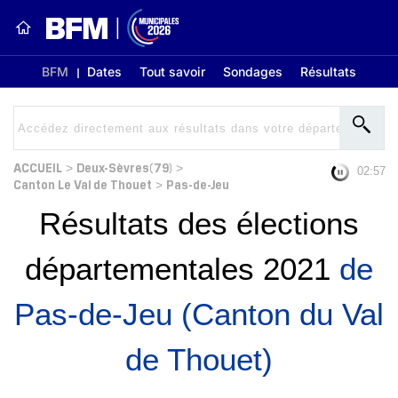
BFM
Dates
Tout savoir
Sondages
Résultats
ACCUEIL
Deux-Sèvres(79)
>
>
02:56
Canton Le Val de Thouet
Pas-de-Jeu
>
Résultats des élections
départementales 2021
de
Pas-de-Jeu (Canton du Val
de Thouet)