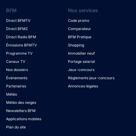
BFM
Nos services
Direct BFMTV
Code promo
Direct BFM2
Comparateur
Direct Radio BFM
BFM Pratique
Émissions BFMTV
Shopping
Programme TV
Immobilier neuf
Canaux TV
Portage salarial
Nos dossiers
Jeux-concours
Évènements
Règlements jeux-concours
Partenaires
Annonces légales
Météo
Météo des neiges
Newsletters BFM
Applications mobiles
Plan du site