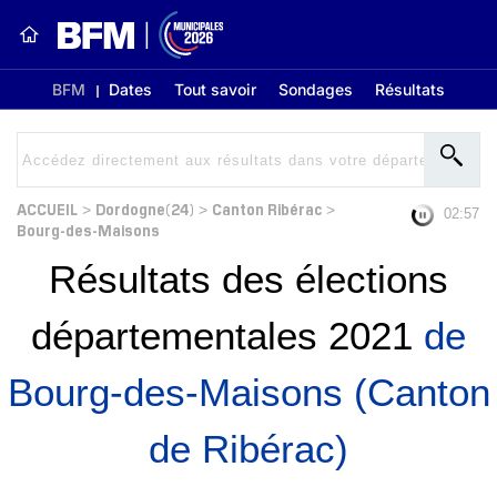
BFM
Dates
Tout savoir
Sondages
Résultats
ACCUEIL
Dordogne(24)
Canton Ribérac
>
>
>
02:56
Bourg-des-Maisons
Résultats des élections
départementales 2021
de
Bourg-des-Maisons (Canton
de Ribérac)