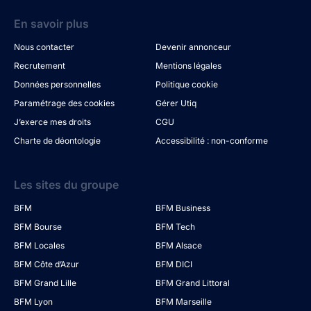
En savoir plus
Nous contacter
Devenir annonceur
Recrutement
Mentions légales
Données personnelles
Politique cookie
Paramétrage des cookies
Gérer Utiq
J’exerce mes droits
CGU
Charte de déontologie
Accessibilité : non-conforme
Les sites du groupe
BFM
BFM Business
BFM Bourse
BFM Tech
BFM Locales
BFM Alsace
BFM Côte d’Azur
BFM DICI
BFM Grand Lille
BFM Grand Littoral
BFM Lyon
BFM Marseille