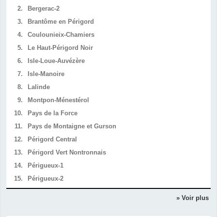
2.
Bergerac-2
3.
Brantôme en Périgord
4.
Coulounieix-Chamiers
5.
Le Haut-Périgord Noir
6.
Isle-Loue-Auvézère
7.
Isle-Manoire
8.
Lalinde
9.
Montpon-Ménestérol
10.
Pays de la Force
11.
Pays de Montaigne et Gurson
12.
Périgord Central
13.
Périgord Vert Nontronnais
14.
Périgueux-1
15.
Périgueux-2
» Voir plus