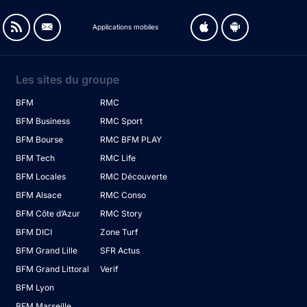
Applications mobiles
Les sites du groupe
BFM
RMC
BFM Business
RMC Sport
BFM Bourse
RMC BFM PLAY
BFM Tech
RMC Life
BFM Locales
RMC Découverte
BFM Alsace
RMC Conso
BFM Côte d’Azur
RMC Story
BFM DICI
Zone Turf
BFM Grand Lille
SFR Actus
BFM Grand Littoral
Verif
BFM Lyon
BFM Marseille