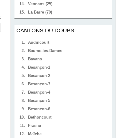
14.
Vennans (25)
15.
La Barre (70)
x
CANTONS DU DOUBS
1.
Audincourt
2.
Baume-les-Dames
3.
Bavans
4.
Besançon-1
5.
Besançon-2
6.
Besançon-3
7.
Besançon-4
8.
Besançon-5
9.
Besançon-6
10.
Bethoncourt
11.
Frasne
12.
Maîche