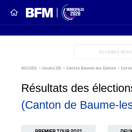
ACCUEIL
Doubs(25)
Canton Baume-les-Dames
Corce
>
>
>
Résultats des électi
(Canton de Baume-le
PREMIER TOUR 2021
DEUX