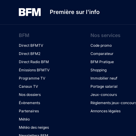
Première sur l'info
BFM
Nos services
Direct BFMTV
Code promo
Direct BFM2
Comparateur
Direct Radio BFM
BFM Pratique
Émissions BFMTV
Shopping
Programme TV
Immobilier neuf
Canaux TV
Portage salarial
Nos dossiers
Jeux-concours
Évènements
Règlements jeux-concour
Partenaires
Annonces légales
Météo
Météo des neiges
Newsletters BFM