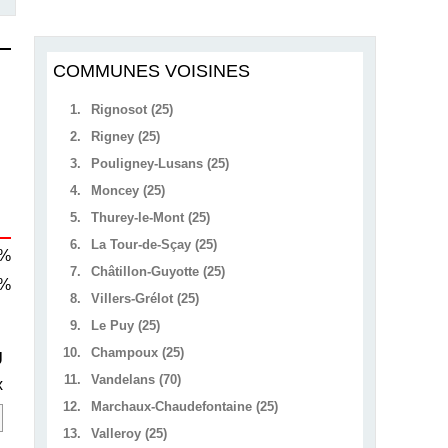
COMMUNES VOISINES
1.
Rignosot (25)
2.
Rigney (25)
3.
Pouligney-Lusans (25)
4.
Moncey (25)
5.
Thurey-le-Mont (25)
6.
La Tour-de-Sçay (25)
 %
7.
Châtillon-Guyotte (25)
 %
8.
Villers-Grélot (25)
9.
Le Puy (25)
10.
Champoux (25)
U
11.
Vandelans (70)
x
12.
Marchaux-Chaudefontaine (25)
13.
Valleroy (25)