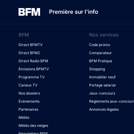
Première sur l'info
BFM
Nos services
Direct BFMTV
Code promo
Direct BFM2
Comparateur
Direct Radio BFM
BFM Pratique
Émissions BFMTV
Shopping
Programme TV
Immobilier neuf
Canaux TV
Portage salarial
Nos dossiers
Jeux-concours
Évènements
Règlements jeux-concour
Partenaires
Annonces légales
Météo
Météo des neiges
Newsletters BFM