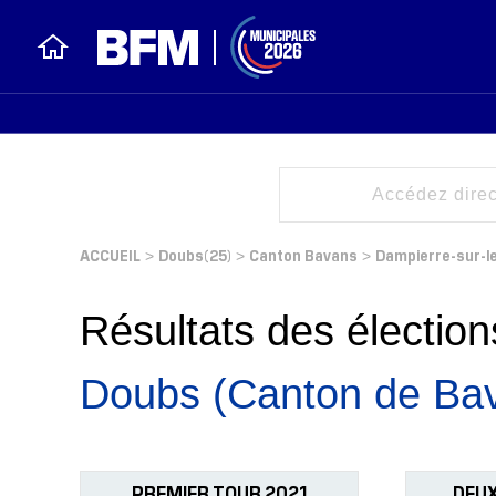
ACCUEIL
Doubs(25)
Canton Bavans
Dampierre-sur-l
>
>
>
Résultats des électi
Doubs (Canton de Ba
PREMIER TOUR 2021
DEUX