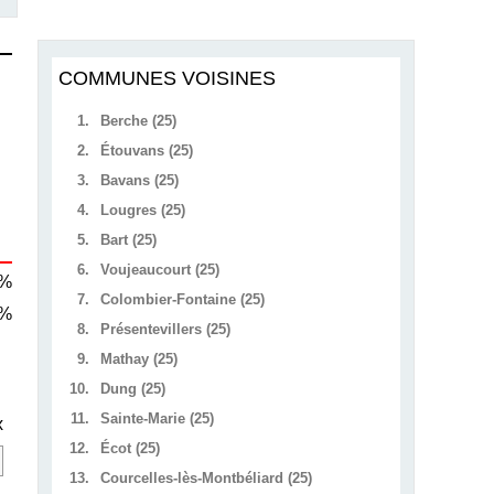
COMMUNES VOISINES
1.
Berche (25)
2.
Étouvans (25)
3.
Bavans (25)
4.
Lougres (25)
5.
Bart (25)
6.
Voujeaucourt (25)
 %
7.
Colombier-Fontaine (25)
 %
8.
Présentevillers (25)
9.
Mathay (25)
10.
Dung (25)
11.
Sainte-Marie (25)
x
12.
Écot (25)
13.
Courcelles-lès-Montbéliard (25)