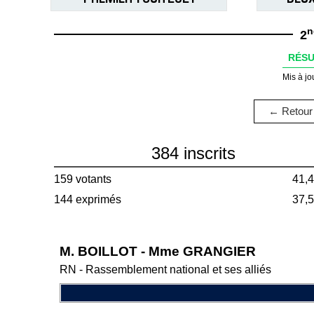
n
2
RÉSU
Mis à jo
← Retour 
384 inscrits
159 votants
41,
144 exprimés
37,
M. BOILLOT - Mme GRANGIER
RN - Rassemblement national et ses alliés