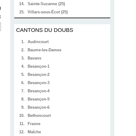
14.
Sainte-Suzanne (25)
U
15.
Villars-sous-Écot (25)
x
CANTONS DU DOUBS
1.
Audincourt
2.
Baume-les-Dames
3.
Bavans
4.
Besançon-1
5.
Besançon-2
6.
Besançon-3
7.
Besançon-4
8.
Besançon-5
9.
Besançon-6
10.
Bethoncourt
11.
Frasne
12.
Maîche