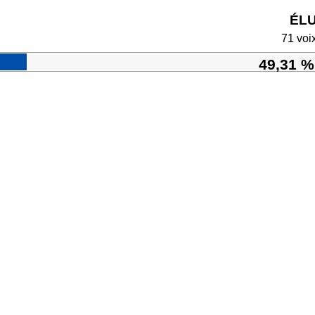
ÉL
71 voi
49,31 %