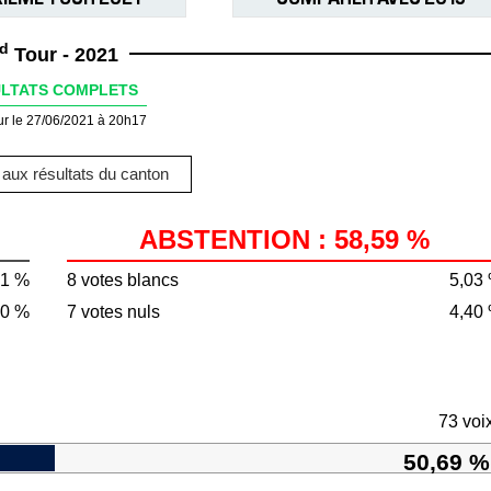
d
Tour - 2021
LTATS COMPLETS
ur le 27/06/2021 à 20h17
aux résultats du canton
ABSTENTION : 58,59 %
41 %
8 votes blancs
5,03
50 %
7 votes nuls
4,40
73 voi
50,69 %