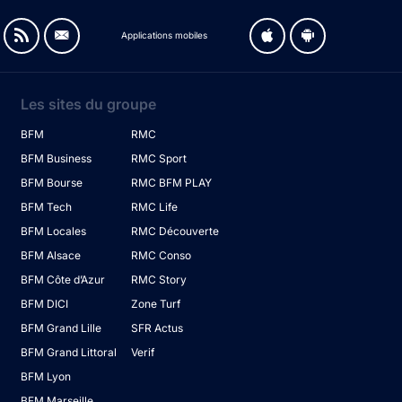
Applications mobiles
Les sites du groupe
BFM
RMC
BFM Business
RMC Sport
BFM Bourse
RMC BFM PLAY
BFM Tech
RMC Life
BFM Locales
RMC Découverte
BFM Alsace
RMC Conso
BFM Côte d’Azur
RMC Story
BFM DICI
Zone Turf
BFM Grand Lille
SFR Actus
BFM Grand Littoral
Verif
BFM Lyon
BFM Marseille