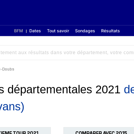
BFM
Dates
Tout savoir
Sondages
Résultats
e-Doubs
ons départementales 2021
d
vans)
IEME TOUR 2021
COMPARER AVEC 2015