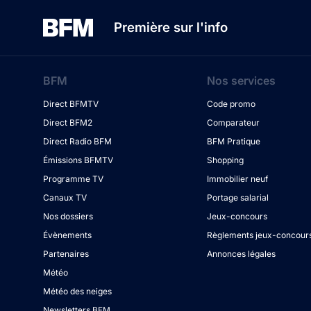
Première sur l'info
BFM
Nos services
Direct BFMTV
Code promo
Direct BFM2
Comparateur
Direct Radio BFM
BFM Pratique
Émissions BFMTV
Shopping
Programme TV
Immobilier neuf
Canaux TV
Portage salarial
Nos dossiers
Jeux-concours
Évènements
Règlements jeux-concour
Partenaires
Annonces légales
Météo
Météo des neiges
Newsletters BFM