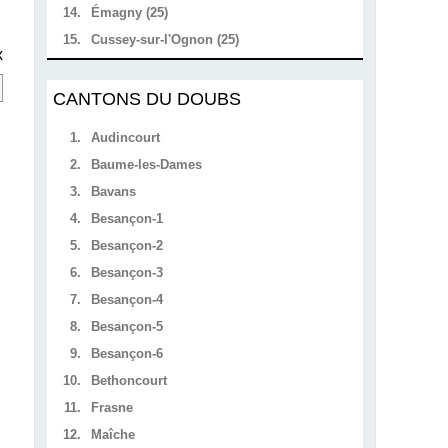
14.
Émagny (25)
15.
Cussey-sur-l'Ognon (25)
x
CANTONS DU DOUBS
1.
Audincourt
2.
Baume-les-Dames
3.
Bavans
4.
Besançon-1
5.
Besançon-2
6.
Besançon-3
7.
Besançon-4
8.
Besançon-5
9.
Besançon-6
10.
Bethoncourt
11.
Frasne
12.
Maîche