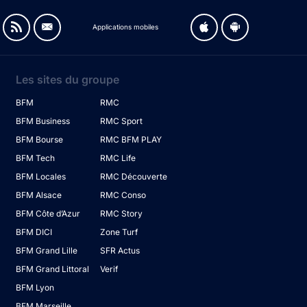
Applications mobiles
Les sites du groupe
BFM
RMC
BFM Business
RMC Sport
BFM Bourse
RMC BFM PLAY
BFM Tech
RMC Life
BFM Locales
RMC Découverte
BFM Alsace
RMC Conso
BFM Côte d’Azur
RMC Story
BFM DICI
Zone Turf
BFM Grand Lille
SFR Actus
BFM Grand Littoral
Verif
BFM Lyon
BFM Marseille