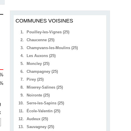
COMMUNES VOISINES
1.
Pouilley-les-Vignes (25)
2.
Chaucenne (25)
3.
Champvans-les-Moulins (25)
4.
Les Auxons (25)
5.
Moncley (25)
6.
Champagney (25)
 %
7.
Pirey (25)
 %
8.
Miserey-Salines (25)
9.
Noironte (25)
10.
Serre-les-Sapins (25)
U
11.
École-Valentin (25)
x
12.
Audeux (25)
13.
Sauvagney (25)