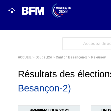
ACCUEIL
Doubs(25)
Canton Besançon-2
Pelousey
>
>
>
Résultats des électi
Besançon-2)
PREMIER TOUR 2021
DEUX