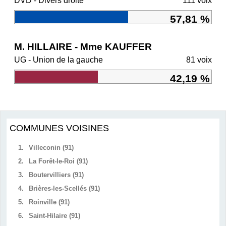
DVD - Divers droite
111 voix
57,81 %
M. HILLAIRE - Mme KAUFFER
UG - Union de la gauche
81 voix
42,19 %
COMMUNES VOISINES
1.
Villeconin (91)
2.
La Forêt-le-Roi (91)
3.
Boutervilliers (91)
4.
Brières-les-Scellés (91)
5.
Roinville (91)
6.
Saint-Hilaire (91)