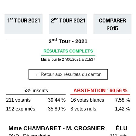
er
nd
1
TOUR 2021
2
TOUR 2021
COMPARER
2015
nd
2
Tour - 2021
RÉSULTATS COMPLETS
Mis à jour le 27/06/2021 à 21h37
← Retour aux résultats du canton
535 inscrits
ABSTENTION : 60,56 %
211 votants
39,44 %
16 votes blancs
7,58 %
192 exprimés
35,89 %
3 votes nuls
1,42 %
Mme CHAMBARET - M. CROSNIER
ÉLU