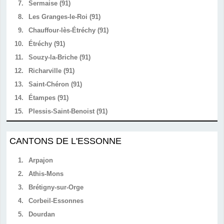
7.
Sermaise (91)
8.
Les Granges-le-Roi (91)
9.
Chauffour-lès-Étréchy (91)
10.
Étréchy (91)
11.
Souzy-la-Briche (91)
12.
Richarville (91)
13.
Saint-Chéron (91)
14.
Étampes (91)
15.
Plessis-Saint-Benoist (91)
CANTONS DE L'ESSONNE
1.
Arpajon
2.
Athis-Mons
3.
Brétigny-sur-Orge
4.
Corbeil-Essonnes
5.
Dourdan