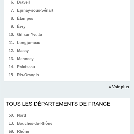
6.
Draveil
7.
Épinay-sous-Sénart
8.
Étampes
9.
Évry
10.
Gif-sur-Yvette
11.
Longjumeau
12.
Massy
13.
Mennecy
14.
Palaiseau
15.
Ris-Orangis
» Voir plus
TOUS LES DÉPARTEMENTS DE FRANCE
59.
Nord
13.
Bouches-du-Rhône
69.
Rhône