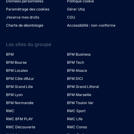
Données personnelles
Politique cookie
Paramétrage des cookies
Gérer Utiq
J’exerce mes droits
CGU
Charte de déontologie
Accessibilité : non-conforme
Les sites du groupe
BFM
BFM Business
BFM Bourse
BFM Tech
BFM Locales
BFM Alsace
BFM Côte d’Azur
BFM DICI
BFM Grand Lille
BFM Grand Littoral
BFM Lyon
BFM Marseille
BFM Normandie
BFM Toulon Var
RMC
RMC Sport
RMC BFM PLAY
RMC Life
RMC Découverte
RMC Conso