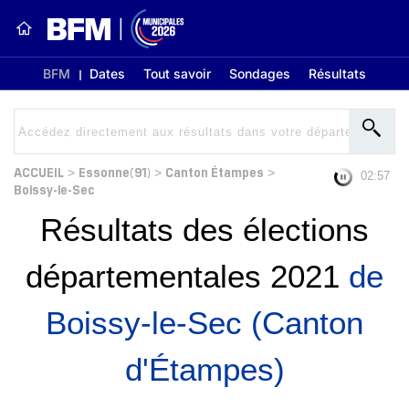
BFM
Dates
Tout savoir
Sondages
Résultats
ACCUEIL
Essonne(91)
Canton Étampes
>
>
>
02:56
Boissy-le-Sec
Résultats des élections
départementales 2021
de
Boissy-le-Sec (Canton
d'Étampes)