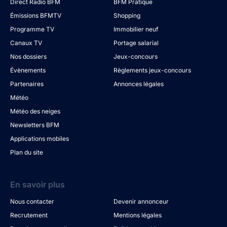
Direct Radio BFM
BFM Pratique
Émissions BFMTV
Shopping
Programme TV
Immobilier neuf
Canaux TV
Portage salarial
Nos dossiers
Jeux-concours
Évènements
Règlements jeux-concours
Partenaires
Annonces légales
Météo
Météo des neiges
Newsletters BFM
Applications mobiles
Plan du site
En savoir plus
Nous contacter
Devenir annonceur
Recrutement
Mentions légales