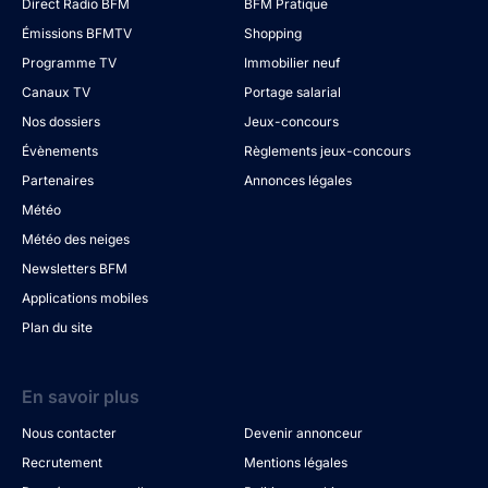
Direct Radio BFM
BFM Pratique
Émissions BFMTV
Shopping
Programme TV
Immobilier neuf
Canaux TV
Portage salarial
Nos dossiers
Jeux-concours
Évènements
Règlements jeux-concours
Partenaires
Annonces légales
Météo
Météo des neiges
Newsletters BFM
Applications mobiles
Plan du site
En savoir plus
Nous contacter
Devenir annonceur
Recrutement
Mentions légales