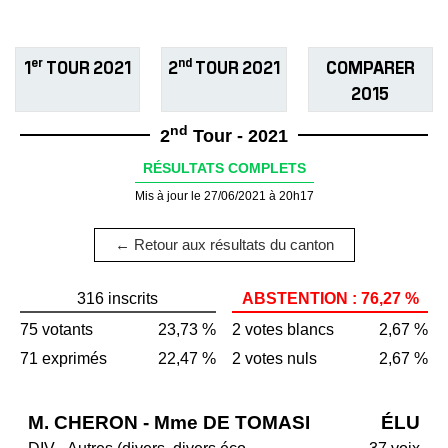
er
nd
1
TOUR 2021
2
TOUR 2021
COMPARER
2015
nd
2
Tour - 2021
RÉSULTATS COMPLETS
Mis à jour le 27/06/2021 à 20h17
← Retour aux résultats du canton
316 inscrits
ABSTENTION : 76,27 %
75 votants
23,73 %
2 votes blancs
2,67 %
71 exprimés
22,47 %
2 votes nuls
2,67 %
M. CHERON - Mme DE TOMASI
ÉLU