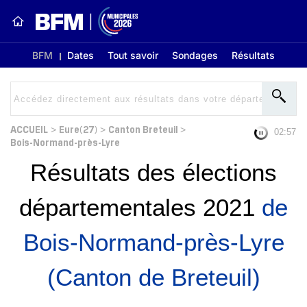
BFM
Dates
Tout savoir
Sondages
Résultats
ACCUEIL
Eure(27)
Canton Breteuil
>
>
>
02:56
Bois-Normand-près-Lyre
Résultats des élections
départementales 2021
de
Bois-Normand-près-Lyre
(Canton de Breteuil)