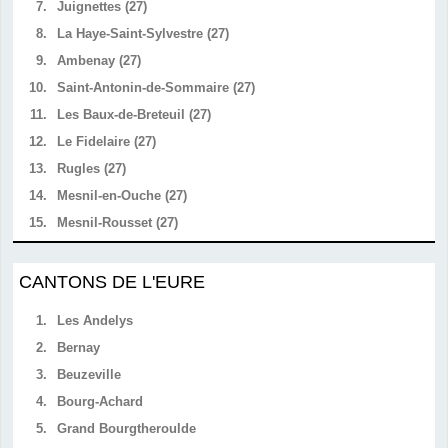
7.
Juignettes (27)
8.
La Haye-Saint-Sylvestre (27)
9.
Ambenay (27)
10.
Saint-Antonin-de-Sommaire (27)
11.
Les Baux-de-Breteuil (27)
12.
Le Fidelaire (27)
13.
Rugles (27)
14.
Mesnil-en-Ouche (27)
15.
Mesnil-Rousset (27)
CANTONS DE L'EURE
1.
Les Andelys
2.
Bernay
3.
Beuzeville
4.
Bourg-Achard
5.
Grand Bourgtheroulde