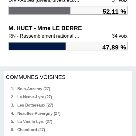
DIV - Autres (divers, divers écologistes, régionalistes)
37 voix
52,11 %
M. HUET - Mme LE BERRE
RN - Rassemblement national et ses alliés
34 voix
47,89 %
COMMUNES VOISINES
1.
Bois-Anzeray (27)
2.
La Neuve-Lyre (27)
3.
Les Bottereaux (27)
4.
Neaufles-Auvergny (27)
5.
La Vieille-Lyre (27)
6.
Chambord (27)