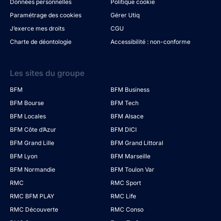
Données personnelles
Politique cookie
Paramétrage des cookies
Gérer Utiq
J’exerce mes droits
CGU
Charte de déontologie
Accessibilité : non-conforme
Les sites du groupe
BFM
BFM Business
BFM Bourse
BFM Tech
BFM Locales
BFM Alsace
BFM Côte d’Azur
BFM DICI
BFM Grand Lille
BFM Grand Littoral
BFM Lyon
BFM Marseille
BFM Normandie
BFM Toulon Var
RMC
RMC Sport
RMC BFM PLAY
RMC Life
RMC Découverte
RMC Conso