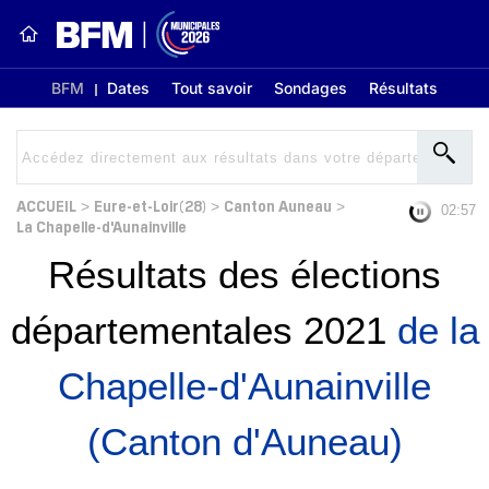
BFM
Dates
Tout savoir
Sondages
Résultats
ACCUEIL
Eure-et-Loir(28)
Canton Auneau
>
>
>
02:56
La Chapelle-d'Aunainville
Résultats des élections
départementales 2021
de la
Chapelle-d'Aunainville
(Canton d'Auneau)