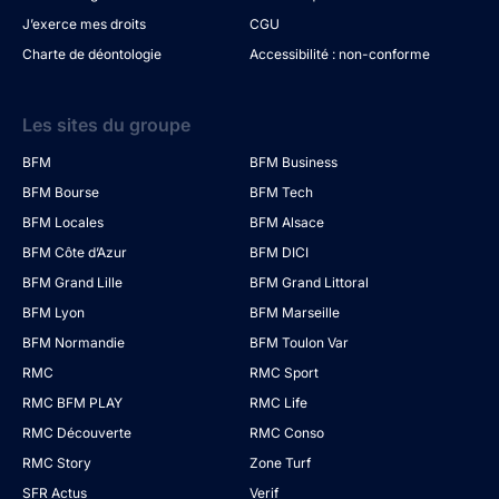
J’exerce mes droits
CGU
Charte de déontologie
Accessibilité : non-conforme
Les sites du groupe
BFM
BFM Business
BFM Bourse
BFM Tech
BFM Locales
BFM Alsace
BFM Côte d’Azur
BFM DICI
BFM Grand Lille
BFM Grand Littoral
BFM Lyon
BFM Marseille
BFM Normandie
BFM Toulon Var
RMC
RMC Sport
RMC BFM PLAY
RMC Life
RMC Découverte
RMC Conso
RMC Story
Zone Turf
SFR Actus
Verif