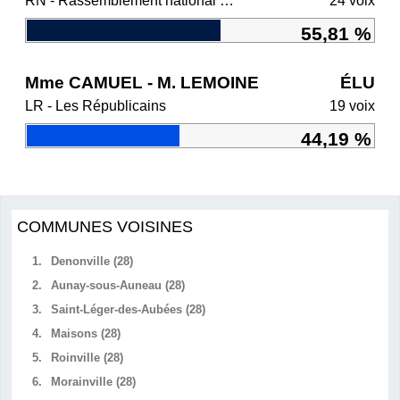
RN - Rassemblement national et ses alliés
24 voix
55,81 %
Mme CAMUEL - M. LEMOINE
ÉLU
LR - Les Républicains
19 voix
44,19 %
COMMUNES VOISINES
1.
Denonville (28)
2.
Aunay-sous-Auneau (28)
3.
Saint-Léger-des-Aubées (28)
4.
Maisons (28)
5.
Roinville (28)
6.
Morainville (28)