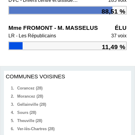
DVC - Divers centre et dissidents Ensemble
285 voix
88,51 %
Mme FROMONT - M. MASSELUS
ÉLU
LR - Les Républicains
37 voix
11,49 %
COMMUNES VOISINES
1.
Corancez (28)
2.
Morancez (28)
3.
Gellainville (28)
4.
Sours (28)
5.
Theuville (28)
6.
Ver-lès-Chartres (28)