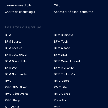
J’exerce mes droits
CGU
Charte de déontologie
Accessibilité : non-conforme
Les sites du groupe
BFM
BFM Business
BFM Bourse
BFM Tech
BFM Locales
BFM Alsace
BFM Côte d’Azur
BFM DICI
BFM Grand Lille
BFM Grand Littoral
BFM Lyon
BFM Marseille
BFM Normandie
BFM Toulon Var
RMC
RMC Sport
RMC BFM PLAY
RMC Life
RMC Découverte
RMC Conso
RMC Story
Zone Turf
SFR Actus
Verif