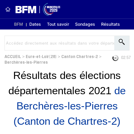
BFM
Dates
Tout savoir
Sondages
Résultats
ACCUEIL
Eure-et-Loir(28)
Canton Chartres-2
>
>
>
02:56
Berchères-les-Pierres
Résultats des élections
départementales 2021
de
Berchères-les-Pierres
(Canton de Chartres-2)