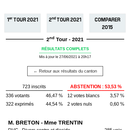
er
nd
1
TOUR 2021
2
TOUR 2021
COMPARER
2015
nd
2
Tour - 2021
RÉSULTATS COMPLETS
Mis à jour le 27/06/2021 à 20h17
← Retour aux résultats du canton
723 inscrits
ABSTENTION : 53,53 %
336 votants
46,47 %
12 votes blancs
3,57 %
322 exprimés
44,54 %
2 votes nuls
0,60 %
M. BRETON - Mme TRENTIN