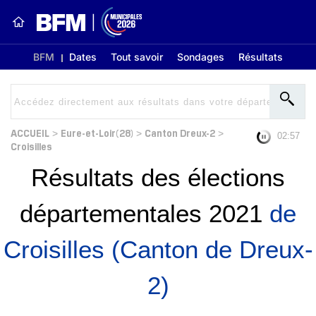
BFM
Dates
Tout savoir
Sondages
Résultats
ACCUEIL
Eure-et-Loir(28)
Canton Dreux-2
>
>
>
02:56
Croisilles
Résultats des élections
départementales 2021
de
Croisilles (Canton de Dreux-
2)