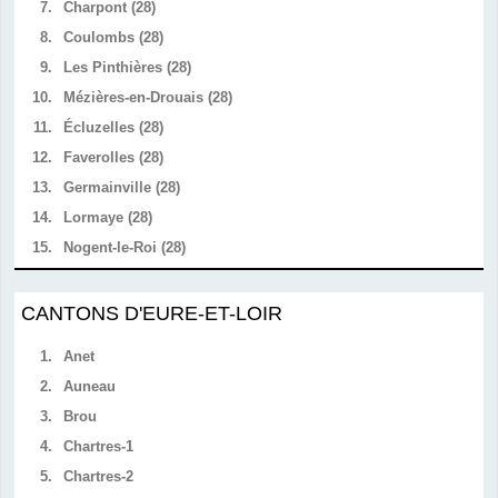
7.
Charpont (28)
8.
Coulombs (28)
9.
Les Pinthières (28)
10.
Mézières-en-Drouais (28)
11.
Écluzelles (28)
12.
Faverolles (28)
13.
Germainville (28)
14.
Lormaye (28)
15.
Nogent-le-Roi (28)
CANTONS D'EURE-ET-LOIR
1.
Anet
2.
Auneau
3.
Brou
4.
Chartres-1
5.
Chartres-2