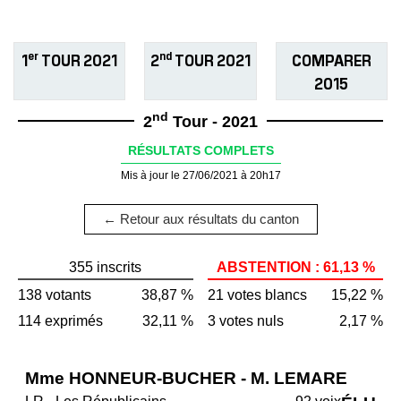
er
nd
1
TOUR 2021
2
TOUR 2021
COMPARER
2015
nd
2
Tour - 2021
RÉSULTATS COMPLETS
Mis à jour le 27/06/2021 à 20h17
← Retour aux résultats du canton
355 inscrits
ABSTENTION : 61,13 %
138 votants
38,87 %
21 votes blancs
15,22 %
114 exprimés
32,11 %
3 votes nuls
2,17 %
Mme HONNEUR-BUCHER - M. LEMARE