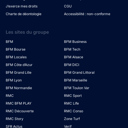
J’exerce mes droits
CGU
Charte de déontologie
Accessibilité : non-conforme
Les sites du groupe
BFM
BFM Business
BFM Bourse
BFM Tech
BFM Locales
BFM Alsace
BFM Côte d’Azur
BFM DICI
BFM Grand Lille
BFM Grand Littoral
BFM Lyon
BFM Marseille
BFM Normandie
BFM Toulon Var
RMC
RMC Sport
RMC BFM PLAY
RMC Life
RMC Découverte
RMC Conso
RMC Story
Zone Turf
SFR Actus
Verif