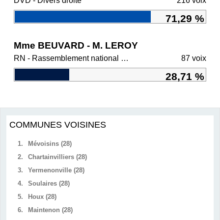
DVD - Divers droite
216 voix
71,29 %
Mme BEUVARD - M. LEROY
RN - Rassemblement national et ses alliés
87 voix
28,71 %
COMMUNES VOISINES
1.
Mévoisins (28)
2.
Chartainvilliers (28)
3.
Yermenonville (28)
4.
Soulaires (28)
5.
Houx (28)
6.
Maintenon (28)