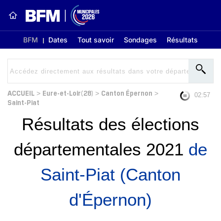
BFM
Dates
Tout savoir
Sondages
Résultats
ACCUEIL
Eure-et-Loir(28)
Canton Épernon
>
>
>
02:56
Saint-Piat
Résultats des élections
départementales 2021
de
Saint-Piat (Canton
d'Épernon)