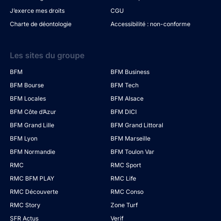
J’exerce mes droits
CGU
Charte de déontologie
Accessibilité : non-conforme
Les sites du groupe
BFM
BFM Business
BFM Bourse
BFM Tech
BFM Locales
BFM Alsace
BFM Côte d’Azur
BFM DICI
BFM Grand Lille
BFM Grand Littoral
BFM Lyon
BFM Marseille
BFM Normandie
BFM Toulon Var
RMC
RMC Sport
RMC BFM PLAY
RMC Life
RMC Découverte
RMC Conso
RMC Story
Zone Turf
SFR Actus
Verif