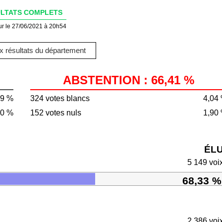
LTATS COMPLETS
ur le 27/06/2021 à 20h54
 résultats du département
ABSTENTION : 66,41 %
59 %
324 votes blancs
4,04
60 %
152 votes nuls
1,90
ÉL
5 149 voi
68,33 %
2 386 voi