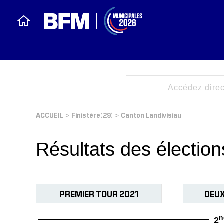
ACCUEIL
Finistère(29)
Canton Landivisiau
>
>
Résultats des électi
PREMIER TOUR 2021
DEUX
n
2