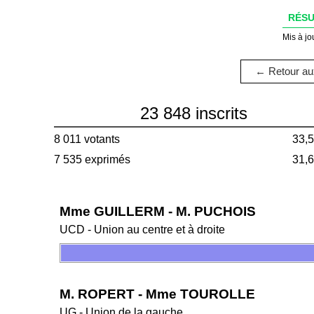
RÉSU
Mis à jo
← Retour aux
23 848 inscrits
8 011 votants
33,
7 535 exprimés
31,
Mme GUILLERM - M. PUCHOIS
UCD - Union au centre et à droite
M. ROPERT - Mme TOUROLLE
UG - Union de la gauche