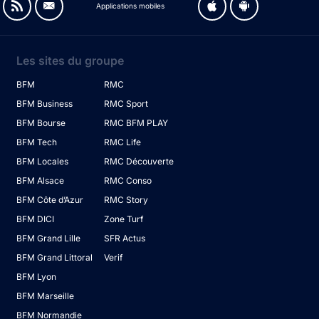
Applications mobiles
Les sites du groupe
BFM
RMC
BFM Business
RMC Sport
BFM Bourse
RMC BFM PLAY
BFM Tech
RMC Life
BFM Locales
RMC Découverte
BFM Alsace
RMC Conso
BFM Côte d’Azur
RMC Story
BFM DICI
Zone Turf
BFM Grand Lille
SFR Actus
BFM Grand Littoral
Verif
BFM Lyon
BFM Marseille
BFM Normandie