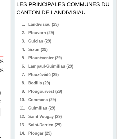
LES PRINCIPALES COMMUNES DU
CANTON DE LANDIVISIAU
1.
Landivisiau (29)
2.
Plouvorn (29)
3.
Guiclan (29)
4.
Sizun (29)
5.
Plounéventer (29)
 %
6.
Lampaul-Guimiliau (29)
 %
7.
Plouzévédé (29)
8.
Bodilis (29)
9.
Plougourvest (29)
U
10.
Commana (29)
x
11.
Guimiliau (29)
12.
Saint-Vougay (29)
13.
Saint-Derrien (29)
14.
Plougar (29)
x