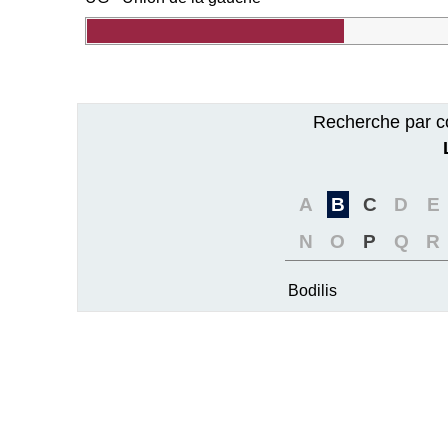
Recherche par c
A
B
C
D
E
N
O
P
Q
R
Bodilis