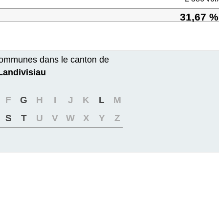
31,67 %
ommunes dans le canton de
Landivisiau
F
G
H
I
J
K
L
M
S
T
U
V
W
X
Y
Z