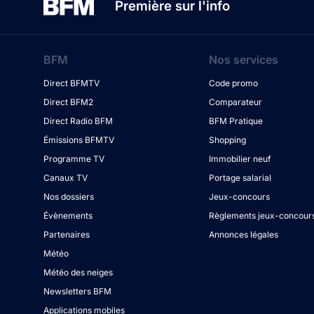
Première sur l'info
BFM
Nos services
Direct BFMTV
Code promo
Direct BFM2
Comparateur
Direct Radio BFM
BFM Pratique
Émissions BFMTV
Shopping
Programme TV
Immobilier neuf
Canaux TV
Portage salarial
Nos dossiers
Jeux-concours
Évènements
Règlements jeux-concour
Partenaires
Annonces légales
Météo
Météo des neiges
Newsletters BFM
Applications mobiles