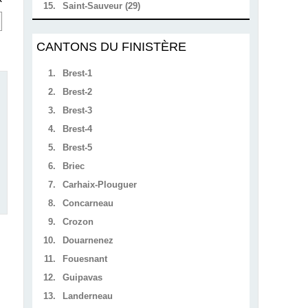
15.
Saint-Sauveur (29)
CANTONS DU FINISTÈRE
1.
Brest-1
2.
Brest-2
3.
Brest-3
4.
Brest-4
5.
Brest-5
6.
Briec
7.
Carhaix-Plouguer
8.
Concarneau
9.
Crozon
10.
Douarnenez
11.
Fouesnant
12.
Guipavas
13.
Landerneau