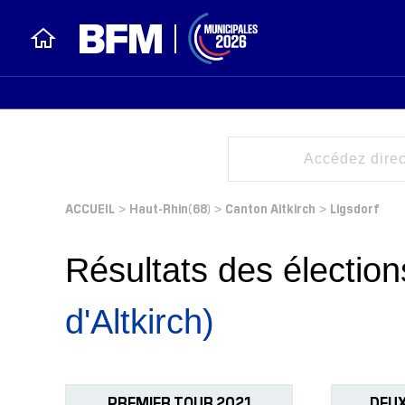
ACCUEIL
Haut-Rhin(68)
Canton Altkirch
Ligsdorf
>
>
>
Résultats des électi
d'Altkirch)
PREMIER TOUR 2021
DEUX