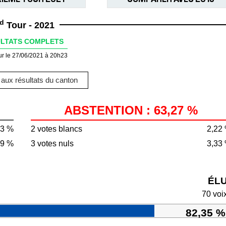
d
Tour - 2021
LTATS COMPLETS
ur le 27/06/2021 à 20h23
aux résultats du canton
ABSTENTION : 63,27 %
73 %
2 votes blancs
2,22
69 %
3 votes nuls
3,33
ÉL
70 voi
82,35 %