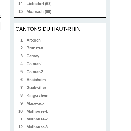
14.
Liebsdorf (68)
15.
Mœrnach (68)
x
CANTONS DU HAUT-RHIN
1.
Altkirch
2.
Brunstatt
3.
Cernay
4.
Colmar-1
5.
Colmar-2
6.
Ensisheim
7.
Guebwiller
8.
Kingersheim
9.
Masevaux
10.
Mulhouse-1
11.
Mulhouse-2
12.
Mulhouse-3