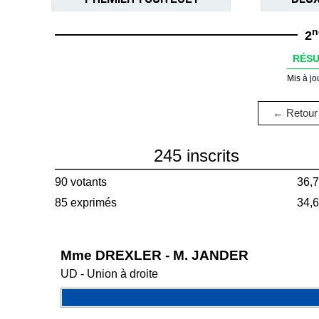
n
2
RÉSU
Mis à jo
← Retour 
245 inscrits
90 votants
36,
85 exprimés
34,
Mme DREXLER - M. JANDER
UD - Union à droite