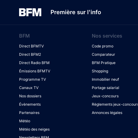
Première sur l'info
BFM
Nos services
Direct BFMTV
Code promo
Direct BFM2
Comparateur
Direct Radio BFM
BFM Pratique
Émissions BFMTV
Shopping
Programme TV
Immobilier neuf
Canaux TV
Portage salarial
Nos dossiers
Jeux-concours
Évènements
Règlements jeux-concour
Partenaires
Annonces légales
Météo
Météo des neiges
Newsletters BFM