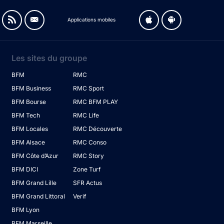
Applications mobiles
Les sites du groupe
BFM
RMC
BFM Business
RMC Sport
BFM Bourse
RMC BFM PLAY
BFM Tech
RMC Life
BFM Locales
RMC Découverte
BFM Alsace
RMC Conso
BFM Côte d’Azur
RMC Story
BFM DICI
Zone Turf
BFM Grand Lille
SFR Actus
BFM Grand Littoral
Verif
BFM Lyon
BFM Marseille