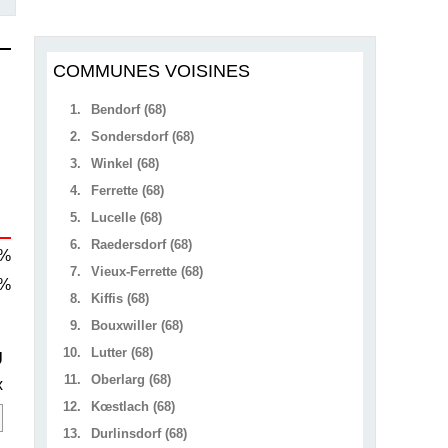
COMMUNES VOISINES
1.
Bendorf (68)
2.
Sondersdorf (68)
3.
Winkel (68)
4.
Ferrette (68)
5.
Lucelle (68)
6.
Raedersdorf (68)
 %
7.
Vieux-Ferrette (68)
 %
8.
Kiffis (68)
9.
Bouxwiller (68)
10.
Lutter (68)
U
11.
Oberlarg (68)
x
12.
Kœstlach (68)
13.
Durlinsdorf (68)