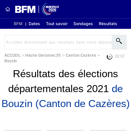
BFM
Dates
Tout savoir
Sondages
Résultats
ACCUEIL
Haute-Garonne(31)
Canton Cazères
>
>
>
02:56
Bouzin
Résultats des élections
départementales 2021
de
Bouzin (Canton de Cazères)