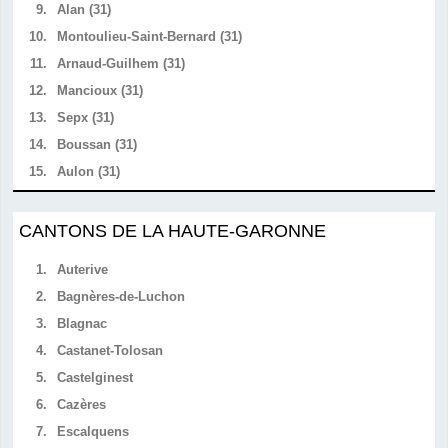
9.
Alan (31)
10.
Montoulieu-Saint-Bernard (31)
11.
Arnaud-Guilhem (31)
12.
Mancioux (31)
13.
Sepx (31)
14.
Boussan (31)
15.
Aulon (31)
CANTONS DE LA HAUTE-GARONNE
1.
Auterive
2.
Bagnères-de-Luchon
3.
Blagnac
4.
Castanet-Tolosan
5.
Castelginest
6.
Cazères
7.
Escalquens