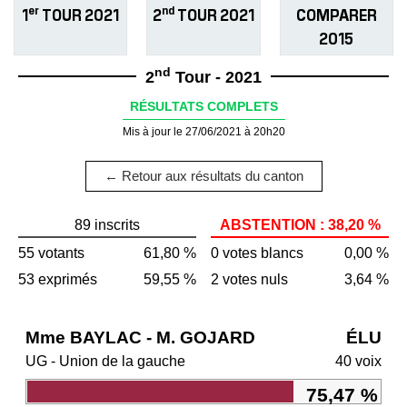
er
nd
1
TOUR 2021
2
TOUR 2021
COMPARER
2015
nd
2
Tour - 2021
RÉSULTATS COMPLETS
Mis à jour le 27/06/2021 à 20h20
← Retour aux résultats du canton
89 inscrits
ABSTENTION : 38,20 %
55 votants
61,80 %
0 votes blancs
0,00 %
53 exprimés
59,55 %
2 votes nuls
3,64 %
Mme BAYLAC - M. GOJARD
ÉLU
UG - Union de la gauche
40 voix
75,47 %