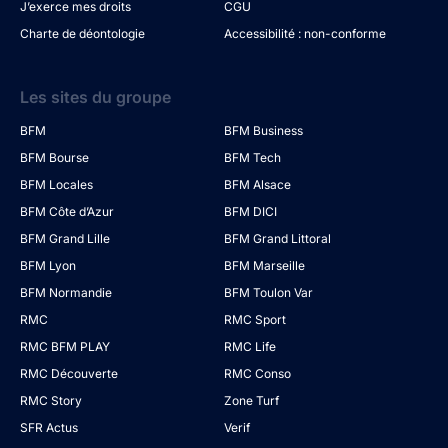
J’exerce mes droits
CGU
Charte de déontologie
Accessibilité : non-conforme
Les sites du groupe
BFM
BFM Business
BFM Bourse
BFM Tech
BFM Locales
BFM Alsace
BFM Côte d’Azur
BFM DICI
BFM Grand Lille
BFM Grand Littoral
BFM Lyon
BFM Marseille
BFM Normandie
BFM Toulon Var
RMC
RMC Sport
RMC BFM PLAY
RMC Life
RMC Découverte
RMC Conso
RMC Story
Zone Turf
SFR Actus
Verif