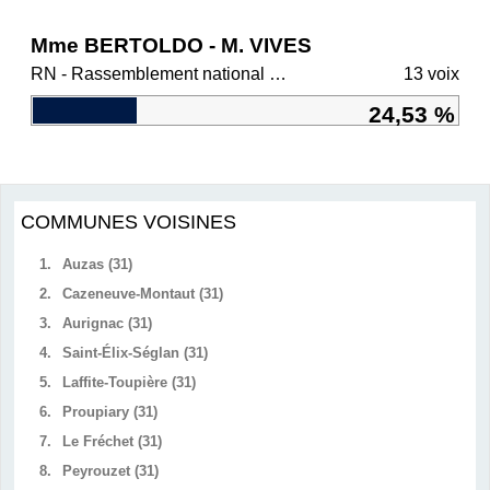
Mme BERTOLDO - M. VIVES
RN - Rassemblement national et ses alliés
13 voix
24,53 %
COMMUNES VOISINES
1.
Auzas (31)
2.
Cazeneuve-Montaut (31)
3.
Aurignac (31)
4.
Saint-Élix-Séglan (31)
5.
Laffite-Toupière (31)
6.
Proupiary (31)
7.
Le Fréchet (31)
8.
Peyrouzet (31)