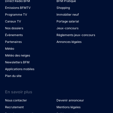
Direct Radio BFM
BFM Pratique
Émissions BFMTV
Shopping
Programme TV
Immobilier neuf
Canaux TV
Portage salarial
Nos dossiers
Jeux-concours
Évènements
Règlements jeux-concours
Partenaires
Annonces légales
Météo
Météo des neiges
Newsletters BFM
Applications mobiles
Plan du site
En savoir plus
Nous contacter
Devenir annonceur
Recrutement
Mentions légales