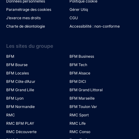
Données personnelles
Politique cookie
Paramétrage des cookies
Gérer Utiq
J’exerce mes droits
CGU
Charte de déontologie
Accessibilité : non-conforme
Les sites du groupe
BFM
BFM Business
BFM Bourse
BFM Tech
BFM Locales
BFM Alsace
BFM Côte d’Azur
BFM DICI
BFM Grand Lille
BFM Grand Littoral
BFM Lyon
BFM Marseille
BFM Normandie
BFM Toulon Var
RMC
RMC Sport
RMC BFM PLAY
RMC Life
RMC Découverte
RMC Conso