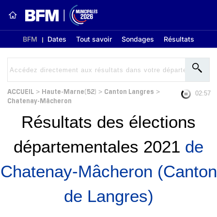
BFM
Dates
Tout savoir
Sondages
Résultats
ACCUEIL
Haute-Marne(52)
Canton Langres
>
>
>
02:56
Chatenay-Mâcheron
Résultats des élections
départementales 2021
de
Chatenay-Mâcheron (Canton
de Langres)