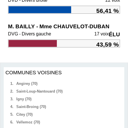
DVD - Divers droite
22 voix
56,41 %
M. BAILLY - Mme CHAUVELOT-DUBAN
DVG - Divers gauche
17 voix
ÉLU
43,59 %
COMMUNES VOISINES
1.
Angirey (70)
2.
Saint-Loup-Nantouard (70)
3.
Igny (70)
4.
Saint-Broing (70)
5.
Citey (70)
6.
Vellemoz (70)