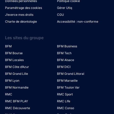
Données personnelles
Politique cookie
Paramétrage des cookies
Gérer Utiq
J’exerce mes droits
CGU
Charte de déontologie
Accessibilité : non-conforme
Les sites du groupe
BFM
BFM Business
BFM Bourse
BFM Tech
BFM Locales
BFM Alsace
BFM Côte d’Azur
BFM DICI
BFM Grand Lille
BFM Grand Littoral
BFM Lyon
BFM Marseille
BFM Normandie
BFM Toulon Var
RMC
RMC Sport
RMC BFM PLAY
RMC Life
RMC Découverte
RMC Conso