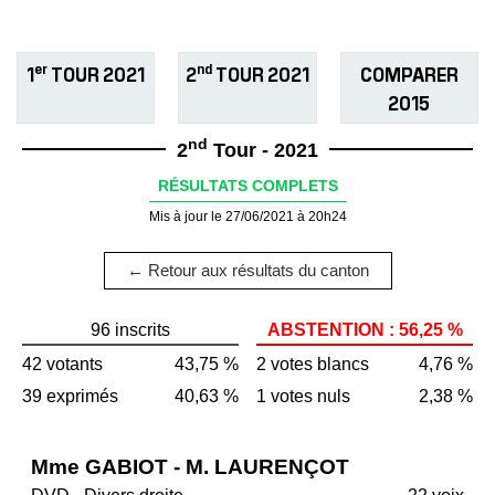
er
nd
1
TOUR 2021
2
TOUR 2021
COMPARER
2015
nd
2
Tour - 2021
RÉSULTATS COMPLETS
Mis à jour le 27/06/2021 à 20h24
← Retour aux résultats du canton
96 inscrits
ABSTENTION : 56,25 %
42 votants
43,75 %
2 votes blancs
4,76 %
39 exprimés
40,63 %
1 votes nuls
2,38 %
Mme GABIOT - M. LAURENÇOT