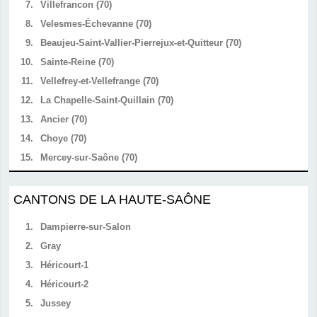
7.
Villefrancon (70)
8.
Velesmes-Échevanne (70)
9.
Beaujeu-Saint-Vallier-Pierrejux-et-Quitteur (70)
10.
Sainte-Reine (70)
11.
Vellefrey-et-Vellefrange (70)
12.
La Chapelle-Saint-Quillain (70)
13.
Ancier (70)
14.
Choye (70)
15.
Mercey-sur-Saône (70)
CANTONS DE LA HAUTE-SAÔNE
1.
Dampierre-sur-Salon
2.
Gray
3.
Héricourt-1
4.
Héricourt-2
5.
Jussey