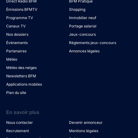
Direct Radio BFM
BFM Pratique
Émissions BFMTV
Shopping
Programme TV
Immobilier neuf
Canaux TV
Portage salarial
Nos dossiers
Jeux-concours
Évènements
Règlements jeux-concours
Partenaires
Annonces légales
Météo
Météo des neiges
Newsletters BFM
Applications mobiles
Plan du site
En savoir plus
Nous contacter
Devenir annonceur
Recrutement
Mentions légales