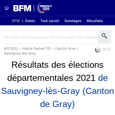
BFM
Dates
Tout savoir
Sondages
Résultats
ACCUEIL
Haute-Saône(70)
Canton Gray
>
>
>
02:56
Sauvigney-lès-Gray
Résultats des élections
départementales 2021
de
Sauvigney-lès-Gray (Canton
de Gray)