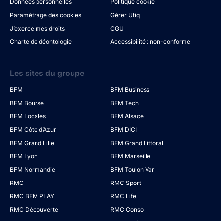
Données personnelles
Politique cookie
Paramétrage des cookies
Gérer Utiq
J’exerce mes droits
CGU
Charte de déontologie
Accessibilité : non-conforme
Les sites du groupe
BFM
BFM Business
BFM Bourse
BFM Tech
BFM Locales
BFM Alsace
BFM Côte d’Azur
BFM DICI
BFM Grand Lille
BFM Grand Littoral
BFM Lyon
BFM Marseille
BFM Normandie
BFM Toulon Var
RMC
RMC Sport
RMC BFM PLAY
RMC Life
RMC Découverte
RMC Conso