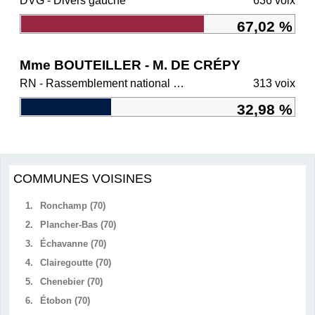
DVG - Divers gauche
636 voix
67,02 %
Mme BOUTEILLER - M. DE CRÉPY
RN - Rassemblement national et ses alliés
313 voix
32,98 %
COMMUNES VOISINES
1.
Ronchamp (70)
2.
Plancher-Bas (70)
3.
Échavanne (70)
4.
Clairegoutte (70)
5.
Chenebier (70)
6.
Étobon (70)