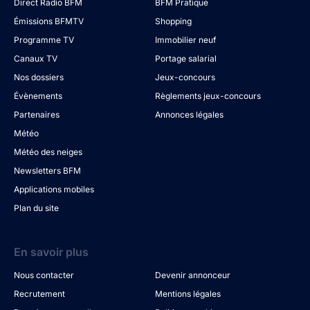
Direct Radio BFM
BFM Pratique
Émissions BFMTV
Shopping
Programme TV
Immobilier neuf
Canaux TV
Portage salarial
Nos dossiers
Jeux-concours
Évènements
Règlements jeux-concours
Partenaires
Annonces légales
Météo
Météo des neiges
Newsletters BFM
Applications mobiles
Plan du site
En savoir plus
Nous contacter
Devenir annonceur
Recrutement
Mentions légales