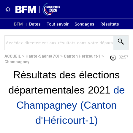
BFM
Dates
Tout savoir
Sondages
Résultats
ACCUEIL
Haute-Saône(70)
Canton Héricourt-1
>
>
>
02:56
Champagney
Résultats des élections
départementales 2021
de
Champagney (Canton
d'Héricourt-1)