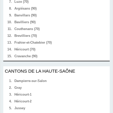
7.
Luze (70)
8.
Argiésans (90)
9.
Banvillars (90)
10.
Bavilliers (90)
11.
Couthenans (70)
12.
Brevilliers (70)
13.
Frahier-et-Chatebier (70)
14.
Héricourt (70)
15.
Cravanche (90)
CANTONS DE LA HAUTE-SAÔNE
1.
Dampierre-sur-Salon
2.
Gray
3.
Héricourt-1
4.
Héricourt-2
5.
Jussey