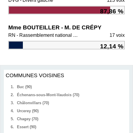
DVG - Divers gauche
123 voix
87,86 %
Mme BOUTEILLER - M. DE CRÉPY
RN - Rassemblement national et ses alliés
17 voix
12,14 %
COMMUNES VOISINES
1.
Buc (90)
2.
Échenans-sous-Mont-Vaudois (70)
3.
Châlonvillars (70)
4.
Urcerey (90)
5.
Chagey (70)
6.
Essert (90)