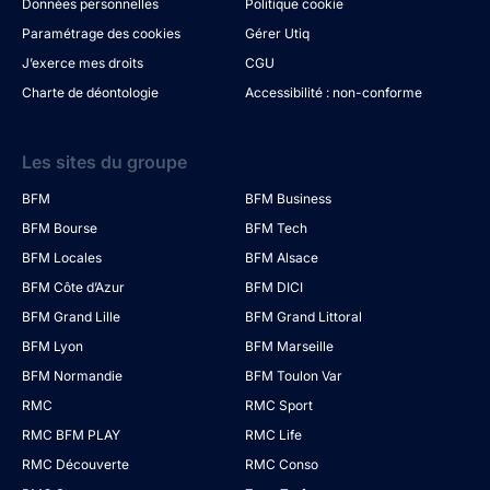
Données personnelles
Politique cookie
Paramétrage des cookies
Gérer Utiq
J’exerce mes droits
CGU
Charte de déontologie
Accessibilité : non-conforme
Les sites du groupe
BFM
BFM Business
BFM Bourse
BFM Tech
BFM Locales
BFM Alsace
BFM Côte d’Azur
BFM DICI
BFM Grand Lille
BFM Grand Littoral
BFM Lyon
BFM Marseille
BFM Normandie
BFM Toulon Var
RMC
RMC Sport
RMC BFM PLAY
RMC Life
RMC Découverte
RMC Conso