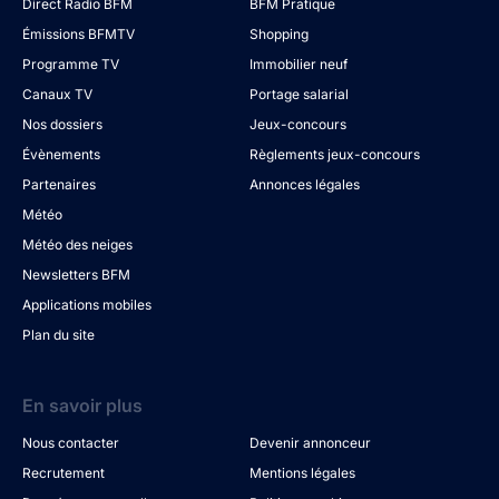
Direct Radio BFM
BFM Pratique
Émissions BFMTV
Shopping
Programme TV
Immobilier neuf
Canaux TV
Portage salarial
Nos dossiers
Jeux-concours
Évènements
Règlements jeux-concours
Partenaires
Annonces légales
Météo
Météo des neiges
Newsletters BFM
Applications mobiles
Plan du site
En savoir plus
Nous contacter
Devenir annonceur
Recrutement
Mentions légales