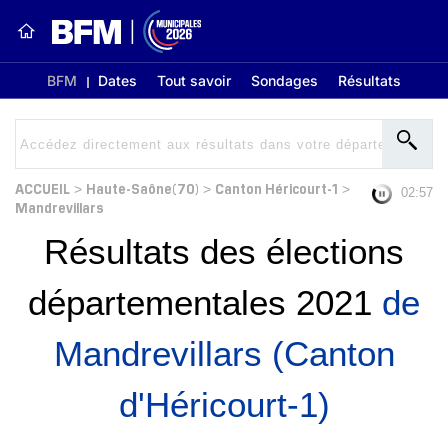
BFM
Dates
Tout savoir
Sondages
Résultats
ACCUEIL
Haute-Saône(70)
Canton Héricourt-1
>
>
>
02:56
Mandrevillars
Résultats des élections
départementales 2021
de
Mandrevillars (Canton
d'Héricourt-1)