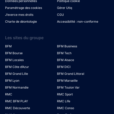
Données personnelles
Politique cookie
Paramétrage des cookies
Gérer Utiq
J’exerce mes droits
CGU
Charte de déontologie
Accessibilité : non-conforme
Les sites du groupe
BFM
BFM Business
BFM Bourse
BFM Tech
BFM Locales
BFM Alsace
BFM Côte d’Azur
BFM DICI
BFM Grand Lille
BFM Grand Littoral
BFM Lyon
BFM Marseille
BFM Normandie
BFM Toulon Var
RMC
RMC Sport
RMC BFM PLAY
RMC Life
RMC Découverte
RMC Conso