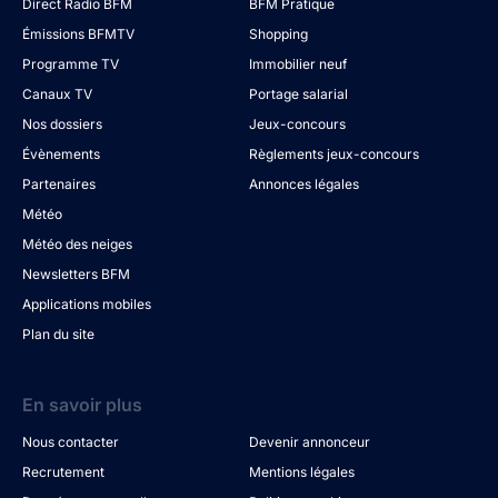
Direct Radio BFM
BFM Pratique
Émissions BFMTV
Shopping
Programme TV
Immobilier neuf
Canaux TV
Portage salarial
Nos dossiers
Jeux-concours
Évènements
Règlements jeux-concours
Partenaires
Annonces légales
Météo
Météo des neiges
Newsletters BFM
Applications mobiles
Plan du site
En savoir plus
Nous contacter
Devenir annonceur
Recrutement
Mentions légales