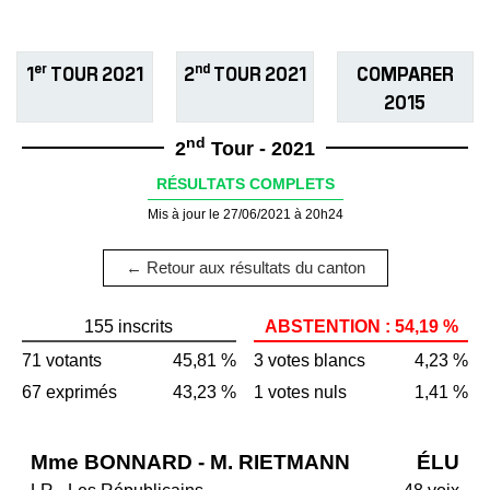
er
nd
1
TOUR 2021
2
TOUR 2021
COMPARER
2015
nd
2
Tour - 2021
RÉSULTATS COMPLETS
Mis à jour le 27/06/2021 à 20h24
← Retour aux résultats du canton
155 inscrits
ABSTENTION : 54,19 %
71 votants
45,81 %
3 votes blancs
4,23 %
67 exprimés
43,23 %
1 votes nuls
1,41 %
Mme BONNARD - M. RIETMANN
ÉLU