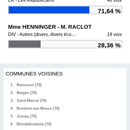
LR - Les Républicains
48 voix
71,64 %
Mme HENNINGER - M. RACLOT
DIV - Autres (divers, divers écologistes, régionalistes)
19 voix
28,36 %
COMMUNES VOISINES
1.
Raincourt (70)
2.
Barges (70)
3.
Saint-Marcel (70)
4.
Rosières-sur-Mance (70)
5.
Jussey (70)
6.
Blondefontaine (70)