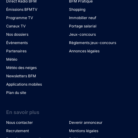
Direct Radio BFM
BFM Pratique
Émissions BFMTV
Shopping
Programme TV
Immobilier neuf
Canaux TV
Portage salarial
Nos dossiers
Jeux-concours
Évènements
Règlements jeux-concours
Partenaires
Annonces légales
Météo
Météo des neiges
Newsletters BFM
Applications mobiles
Plan du site
En savoir plus
Nous contacter
Devenir annonceur
Recrutement
Mentions légales