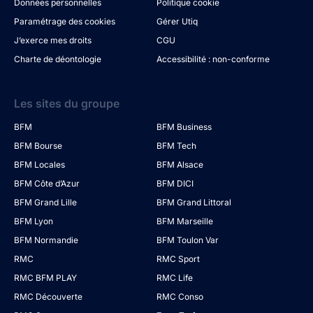
Données personnelles
Politique cookie
Paramétrage des cookies
Gérer Utiq
J’exerce mes droits
CGU
Charte de déontologie
Accessibilité : non-conforme
Les sites du groupe
BFM
BFM Business
BFM Bourse
BFM Tech
BFM Locales
BFM Alsace
BFM Côte d’Azur
BFM DICI
BFM Grand Lille
BFM Grand Littoral
BFM Lyon
BFM Marseille
BFM Normandie
BFM Toulon Var
RMC
RMC Sport
RMC BFM PLAY
RMC Life
RMC Découverte
RMC Conso