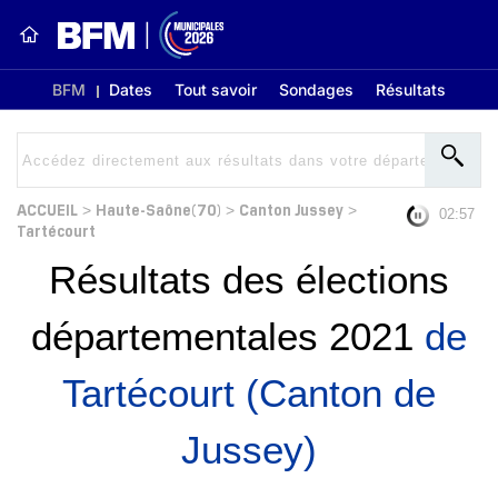
BFM
Dates
Tout savoir
Sondages
Résultats
ACCUEIL
Haute-Saône(70)
Canton Jussey
>
>
>
02:56
Tartécourt
Résultats des élections
départementales 2021
de
Tartécourt (Canton de
Jussey)