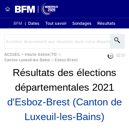
BFM
Dates
Tout savoir
Sondages
Résultats
ACCUEIL
Haute-Saône(70)
>
>
02:56
Canton Luxeuil-les-Bains
Esboz-Brest
>
Résultats des élections
départementales 2021
d'Esboz-Brest (Canton de
Luxeuil-les-Bains)