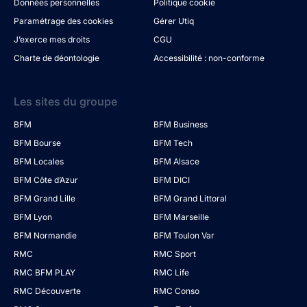
Données personnelles
Politique cookie
Paramétrage des cookies
Gérer Utiq
J’exerce mes droits
CGU
Charte de déontologie
Accessibilité : non-conforme
Les sites du groupe
BFM
BFM Business
BFM Bourse
BFM Tech
BFM Locales
BFM Alsace
BFM Côte d’Azur
BFM DICI
BFM Grand Lille
BFM Grand Littoral
BFM Lyon
BFM Marseille
BFM Normandie
BFM Toulon Var
RMC
RMC Sport
RMC BFM PLAY
RMC Life
RMC Découverte
RMC Conso