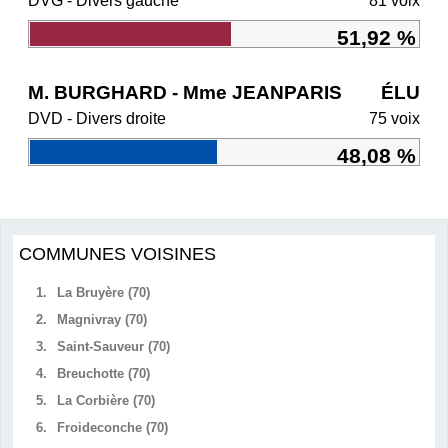
DVG - Divers gauche
81 voix
51,92 %
M. BURGHARD - Mme JEANPARIS
ÉLU
DVD - Divers droite
75 voix
48,08 %
COMMUNES VOISINES
1.
La Bruyère (70)
2.
Magnivray (70)
3.
Saint-Sauveur (70)
4.
Breuchotte (70)
5.
La Corbière (70)
6.
Froideconche (70)