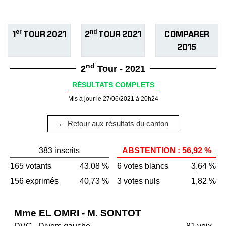
er
nd
1
TOUR 2021
2
TOUR 2021
COMPARER
2015
nd
2
Tour - 2021
RÉSULTATS COMPLETS
Mis à jour le 27/06/2021 à 20h24
← Retour aux résultats du canton
383 inscrits
ABSTENTION : 56,92 %
165 votants
43,08 %
6 votes blancs
3,64 %
156 exprimés
40,73 %
3 votes nuls
1,82 %
Mme EL OMRI - M. SONTOT