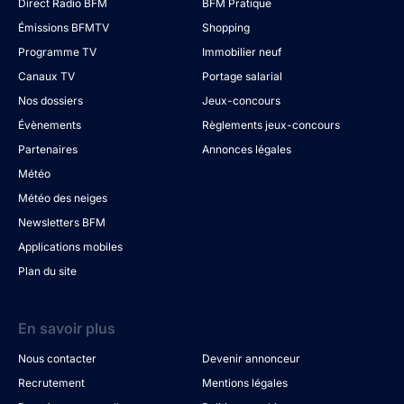
Direct Radio BFM
BFM Pratique
Émissions BFMTV
Shopping
Programme TV
Immobilier neuf
Canaux TV
Portage salarial
Nos dossiers
Jeux-concours
Évènements
Règlements jeux-concours
Partenaires
Annonces légales
Météo
Météo des neiges
Newsletters BFM
Applications mobiles
Plan du site
En savoir plus
Nous contacter
Devenir annonceur
Recrutement
Mentions légales