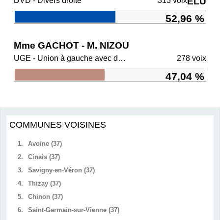
DVD - Divers droite
313 voix
ÉLU
52,96 %
Mme GACHOT - M. NIZOU
UGE - Union à gauche avec des écologistes
278 voix
47,04 %
COMMUNES VOISINES
1.
Avoine (37)
2.
Cinais (37)
3.
Savigny-en-Véron (37)
4.
Thizay (37)
5.
Chinon (37)
6.
Saint-Germain-sur-Vienne (37)