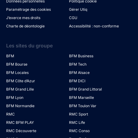
Données personnelles
Politique cookie
Paramétrage des cookies
Gérer Utiq
J’exerce mes droits
CGU
Charte de déontologie
Accessibilité : non-conforme
Les sites du groupe
BFM
BFM Business
BFM Bourse
BFM Tech
BFM Locales
BFM Alsace
BFM Côte d’Azur
BFM DICI
BFM Grand Lille
BFM Grand Littoral
BFM Lyon
BFM Marseille
BFM Normandie
BFM Toulon Var
RMC
RMC Sport
RMC BFM PLAY
RMC Life
RMC Découverte
RMC Conso