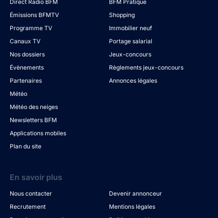
Direct Radio BFM
BFM Pratique
Émissions BFMTV
Shopping
Programme TV
Immobilier neuf
Canaux TV
Portage salarial
Nos dossiers
Jeux-concours
Évènements
Règlements jeux-concours
Partenaires
Annonces légales
Météo
Météo des neiges
Newsletters BFM
Applications mobiles
Plan du site
En savoir plus
Nous contacter
Devenir annonceur
Recrutement
Mentions légales