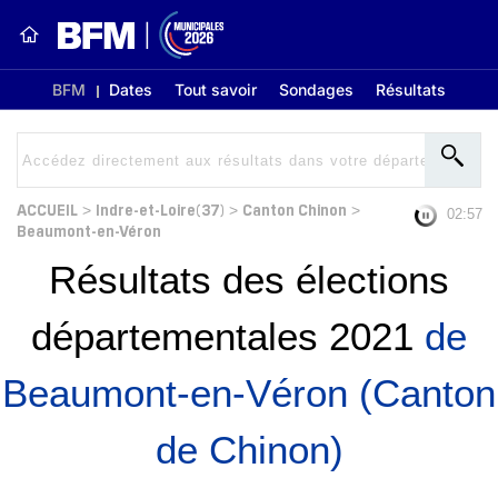
BFM
Dates
Tout savoir
Sondages
Résultats
ACCUEIL
Indre-et-Loire(37)
Canton Chinon
>
>
>
02:56
Beaumont-en-Véron
Résultats des élections
départementales 2021
de
Beaumont-en-Véron (Canton
de Chinon)