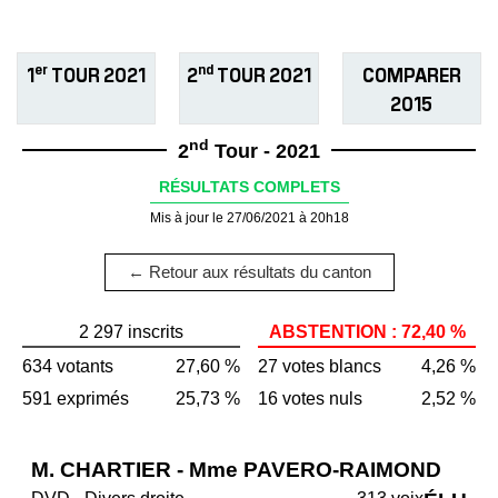
er
nd
1
TOUR 2021
2
TOUR 2021
COMPARER
2015
nd
2
Tour - 2021
RÉSULTATS COMPLETS
Mis à jour le 27/06/2021 à 20h18
← Retour aux résultats du canton
2 297 inscrits
ABSTENTION : 72,40 %
634 votants
27,60 %
27 votes blancs
4,26 %
591 exprimés
25,73 %
16 votes nuls
2,52 %
M. CHARTIER - Mme PAVERO-RAIMOND