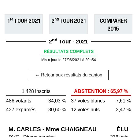
er
nd
1
TOUR 2021
2
TOUR 2021
COMPARER
2015
nd
2
Tour - 2021
RÉSULTATS COMPLETS
Mis à jour le 27/06/2021 à 20h54
← Retour aux résultats du canton
1 428 inscrits
ABSTENTION : 65,97 %
486 votants
34,03 %
37 votes blancs
7,61 %
437 exprimés
30,60 %
12 votes nuls
2,47 %
M. CARLES - Mme CHAIGNEAU
ÉLU