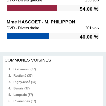
DVG - Divers gauche
236 voix
54,00 %
Mme HASCOËT - M. PHILIPPON
DVD - Divers droite
201 voix
46,00 %
COMMUNES VOISINES
1.
Bréhémont (37)
2.
Restigné (37)
3.
Rigny-Ussé (37)
4.
Benais (37)
5.
Langeais (37)
6.
Rivarennes (37)