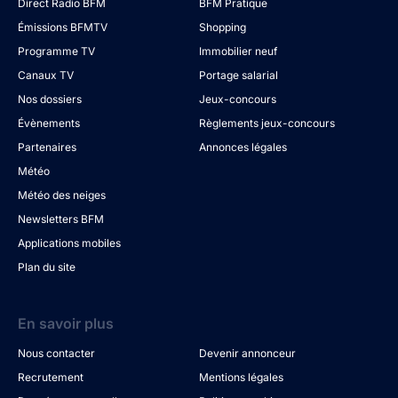
Direct Radio BFM
BFM Pratique
Émissions BFMTV
Shopping
Programme TV
Immobilier neuf
Canaux TV
Portage salarial
Nos dossiers
Jeux-concours
Évènements
Règlements jeux-concours
Partenaires
Annonces légales
Météo
Météo des neiges
Newsletters BFM
Applications mobiles
Plan du site
En savoir plus
Nous contacter
Devenir annonceur
Recrutement
Mentions légales