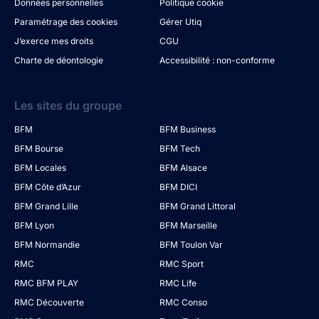
Données personnelles
Politique cookie
Paramétrage des cookies
Gérer Utiq
J’exerce mes droits
CGU
Charte de déontologie
Accessibilité : non-conforme
Les sites du groupe
BFM
BFM Business
BFM Bourse
BFM Tech
BFM Locales
BFM Alsace
BFM Côte d’Azur
BFM DICI
BFM Grand Lille
BFM Grand Littoral
BFM Lyon
BFM Marseille
BFM Normandie
BFM Toulon Var
RMC
RMC Sport
RMC BFM PLAY
RMC Life
RMC Découverte
RMC Conso