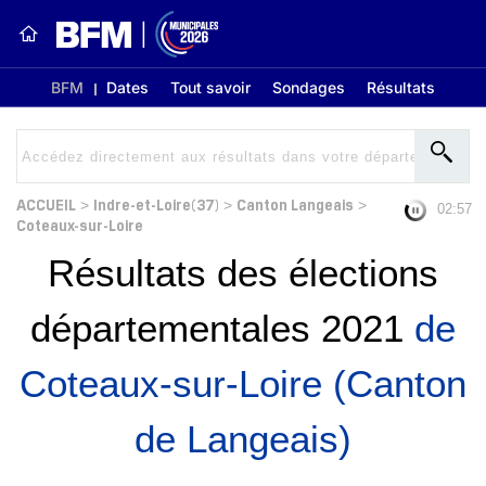
BFM
Dates
Tout savoir
Sondages
Résultats
ACCUEIL
Indre-et-Loire(37)
Canton Langeais
>
>
>
02:56
Coteaux-sur-Loire
Résultats des élections
départementales 2021
de
Coteaux-sur-Loire (Canton
de Langeais)