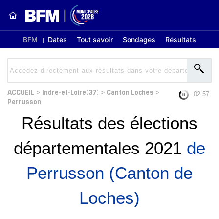
BFM
Dates
Tout savoir
Sondages
Résultats
ACCUEIL
Indre-et-Loire(37)
Canton Loches
>
>
>
02:56
Perrusson
Résultats des élections
départementales 2021
de
Perrusson (Canton de
Loches)