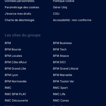
Données personnelles
Politique cookie
Paramétrage des cookies
Gérer Utiq
J’exerce mes droits
CGU
Charte de déontologie
Accessibilité : non-conforme
Les sites du groupe
BFM
BFM Business
BFM Bourse
BFM Tech
BFM Locales
BFM Alsace
BFM Côte d’Azur
BFM DICI
BFM Grand Lille
BFM Grand Littoral
BFM Lyon
BFM Marseille
BFM Normandie
BFM Toulon Var
RMC
RMC Sport
RMC BFM PLAY
RMC Life
RMC Découverte
RMC Conso