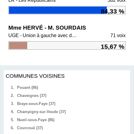
LR - Les Républicains
382 voix
84,33 %
Mme HERVÉ - M. SOURDAIS
UGE - Union à gauche avec des écologistes
71 voix
15,67 %
COMMUNES VOISINES
1.
Pouant (86)
2.
Chaveignes (37)
3.
Braye-sous-Faye (37)
4.
Champigny-sur-Veude (37)
5.
Nueil-sous-Faye (86)
6.
Courcoué (37)