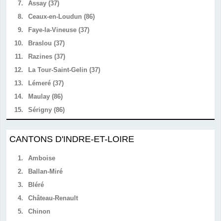
7.
Assay (37)
8.
Ceaux-en-Loudun (86)
9.
Faye-la-Vineuse (37)
10.
Braslou (37)
11.
Razines (37)
12.
La Tour-Saint-Gelin (37)
13.
Lémeré (37)
14.
Maulay (86)
15.
Sérigny (86)
CANTONS D'INDRE-ET-LOIRE
1.
Amboise
2.
Ballan-Miré
3.
Bléré
4.
Château-Renault
5.
Chinon