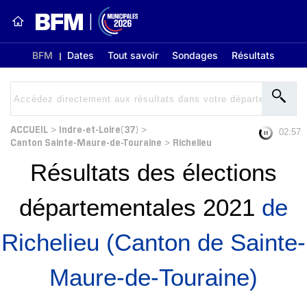
BFM
Dates
Tout savoir
Sondages
Résultats
ACCUEIL
Indre-et-Loire(37)
>
>
02:56
Canton Sainte-Maure-de-Touraine
Richelieu
>
Résultats des élections
départementales 2021
de
Richelieu (Canton de Sainte-
Maure-de-Touraine)