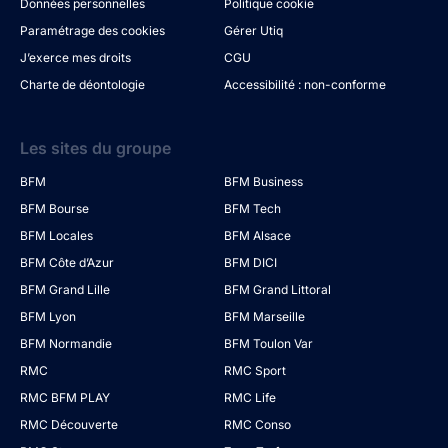
Données personnelles
Politique cookie
Paramétrage des cookies
Gérer Utiq
J’exerce mes droits
CGU
Charte de déontologie
Accessibilité : non-conforme
Les sites du groupe
BFM
BFM Business
BFM Bourse
BFM Tech
BFM Locales
BFM Alsace
BFM Côte d’Azur
BFM DICI
BFM Grand Lille
BFM Grand Littoral
BFM Lyon
BFM Marseille
BFM Normandie
BFM Toulon Var
RMC
RMC Sport
RMC BFM PLAY
RMC Life
RMC Découverte
RMC Conso