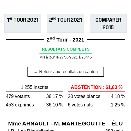
er
nd
1
TOUR 2021
2
TOUR 2021
COMPARER
2015
nd
2
Tour - 2021
RÉSULTATS COMPLETS
Mis à jour le 27/06/2021 à 20h45
← Retour aux résultats du canton
1 255 inscrits
ABSTENTION : 61,83 %
479 votants
38,17 %
20 votes blancs
4,18 %
453 exprimés
36,10 %
6 votes nuls
1,25 %
Mme ARNAULT - M. MARTEGOUTTE
ÉLU