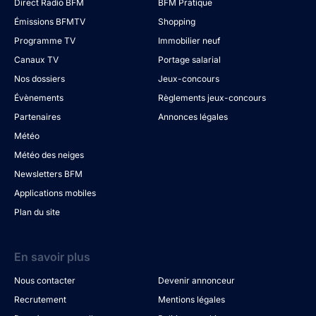
Direct Radio BFM
BFM Pratique
Émissions BFMTV
Shopping
Programme TV
Immobilier neuf
Canaux TV
Portage salarial
Nos dossiers
Jeux-concours
Évènements
Règlements jeux-concours
Partenaires
Annonces légales
Météo
Météo des neiges
Newsletters BFM
Applications mobiles
Plan du site
En savoir plus
Nous contacter
Devenir annonceur
Recrutement
Mentions légales