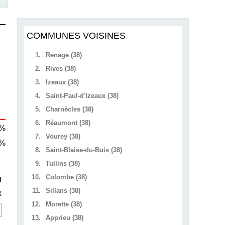
COMMUNES VOISINES
1.
Renage (38)
2.
Rives (38)
3.
Izeaux (38)
4.
Saint-Paul-d'Izeaux (38)
5.
Charnècles (38)
6.
Réaumont (38)
 %
7.
Vourey (38)
 %
8.
Saint-Blaise-du-Buis (38)
9.
Tullins (38)
10.
Colombe (38)
U
11.
Sillans (38)
x
12.
Morette (38)
13.
Apprieu (38)