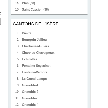
14.
Plan (38)
15.
Saint-Cassien (38)
x
CANTONS DE L'ISÈRE
1.
Bièvre
2.
Bourgoin-Jallieu
3.
Chartreuse-Guiers
4.
Charvieu-Chavagneux
5.
Échirolles
6.
Fontaine-Seyssinet
7.
Fontaine-Vercors
8.
Le Grand-Lemps
9.
Grenoble-1
10.
Grenoble-2
11.
Grenoble-3
12.
Grenoble-4