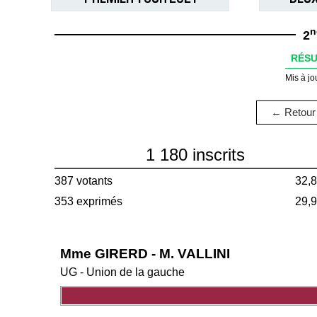
n
2
RÉSU
Mis à jo
← Retour 
1 180 inscrits
387 votants
32,
353 exprimés
29,
Mme GIRERD - M. VALLINI
UG - Union de la gauche