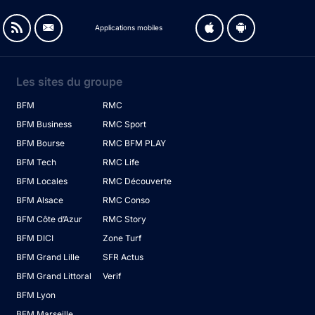
Applications mobiles
Les sites du groupe
BFM
RMC
BFM Business
RMC Sport
BFM Bourse
RMC BFM PLAY
BFM Tech
RMC Life
BFM Locales
RMC Découverte
BFM Alsace
RMC Conso
BFM Côte d’Azur
RMC Story
BFM DICI
Zone Turf
BFM Grand Lille
SFR Actus
BFM Grand Littoral
Verif
BFM Lyon
BFM Marseille