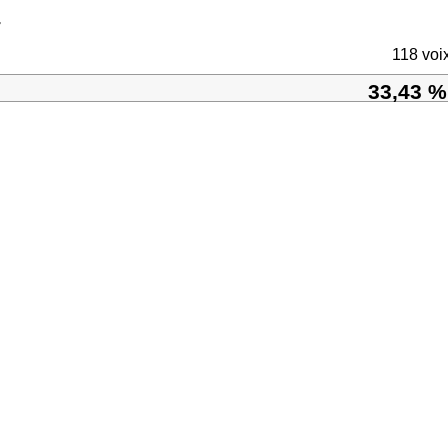
T
118 voi
33,43 %