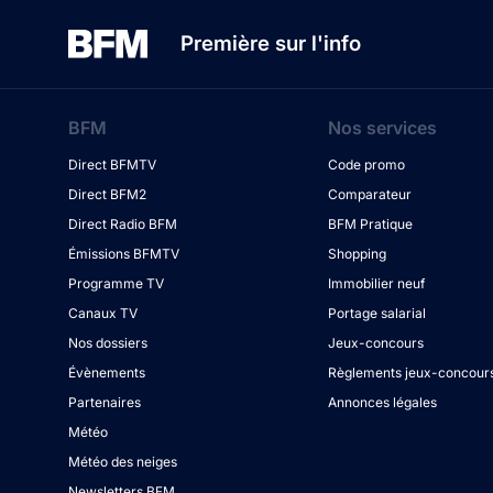
Première sur l'info
BFM
Nos services
Direct BFMTV
Code promo
Direct BFM2
Comparateur
Direct Radio BFM
BFM Pratique
Émissions BFMTV
Shopping
Programme TV
Immobilier neuf
Canaux TV
Portage salarial
Nos dossiers
Jeux-concours
Évènements
Règlements jeux-concour
Partenaires
Annonces légales
Météo
Météo des neiges
Newsletters BFM