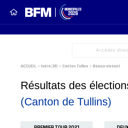
ACCUEIL
Isère(38)
Canton Tullins
Beaucroissant
>
>
>
Résultats des électi
(Canton de Tullins)
PREMIER TOUR 2021
DEUX