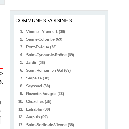
COMMUNES VOISINES
1.
Vienne - Vienne-1 (38)
2.
Sainte-Colombe (69)
3.
Pont-Évêque (38)
4.
Saint-Cyr-sur-le-Rhône (69)
5.
Jardin (38)
6.
Saint-Romain-en-Gal (69)
 %
7.
Serpaize (38)
 %
8.
Seyssuel (38)
9.
Reventin-Vaugris (38)
10.
Chuzelles (38)
U
11.
Estrablin (38)
x
12.
Ampuis (69)
13.
Saint-Sorlin-de-Vienne (38)