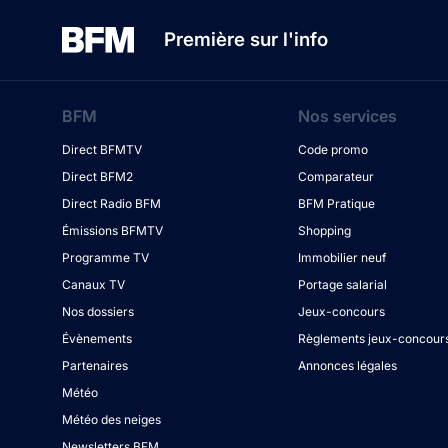
Première sur l'info
BFM
Nos services
Direct BFMTV
Code promo
Direct BFM2
Comparateur
Direct Radio BFM
BFM Pratique
Émissions BFMTV
Shopping
Programme TV
Immobilier neuf
Canaux TV
Portage salarial
Nos dossiers
Jeux-concours
Évènements
Règlements jeux-concour
Partenaires
Annonces légales
Météo
Météo des neiges
Newsletters BFM