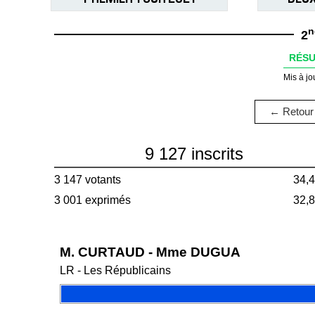
n
2
RÉSU
Mis à jo
← Retour 
9 127 inscrits
3 147 votants
34,
3 001 exprimés
32,
M. CURTAUD - Mme DUGUA
LR - Les Républicains