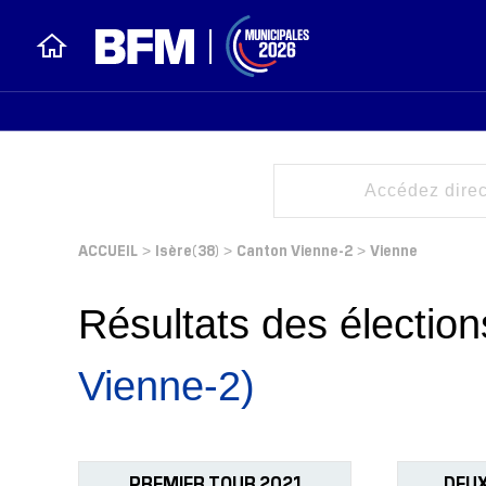
ACCUEIL
Isère(38)
Canton Vienne-2
Vienne
>
>
>
Résultats des électi
Vienne-2)
PREMIER TOUR 2021
DEUX