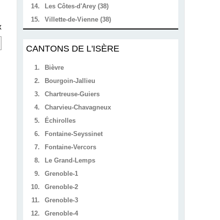
14.
Les Côtes-d'Arey (38)
15.
Villette-de-Vienne (38)
x
CANTONS DE L'ISÈRE
1.
Bièvre
2.
Bourgoin-Jallieu
3.
Chartreuse-Guiers
4.
Charvieu-Chavagneux
5.
Échirolles
6.
Fontaine-Seyssinet
7.
Fontaine-Vercors
8.
Le Grand-Lemps
9.
Grenoble-1
10.
Grenoble-2
11.
Grenoble-3
12.
Grenoble-4