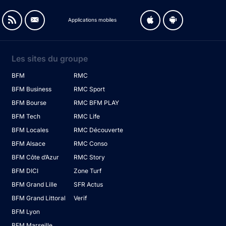
Applications mobiles
Les sites du groupe
BFM
RMC
BFM Business
RMC Sport
BFM Bourse
RMC BFM PLAY
BFM Tech
RMC Life
BFM Locales
RMC Découverte
BFM Alsace
RMC Conso
BFM Côte d’Azur
RMC Story
BFM DICI
Zone Turf
BFM Grand Lille
SFR Actus
BFM Grand Littoral
Verif
BFM Lyon
BFM Marseille