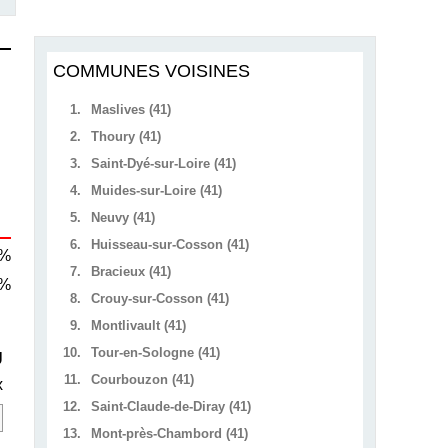
COMMUNES VOISINES
1.
Maslives (41)
2.
Thoury (41)
3.
Saint-Dyé-sur-Loire (41)
4.
Muides-sur-Loire (41)
5.
Neuvy (41)
6.
Huisseau-sur-Cosson (41)
 %
7.
Bracieux (41)
 %
8.
Crouy-sur-Cosson (41)
9.
Montlivault (41)
10.
Tour-en-Sologne (41)
U
11.
Courbouzon (41)
x
12.
Saint-Claude-de-Diray (41)
13.
Mont-près-Chambord (41)