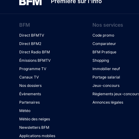
Première sur l'info
BFM
Nos services
Direct BFMTV
Code promo
Direct BFM2
Comparateur
Direct Radio BFM
BFM Pratique
Émissions BFMTV
Shopping
Programme TV
Immobilier neuf
Canaux TV
Portage salarial
Nos dossiers
Jeux-concours
Évènements
Règlements jeux-concour
Partenaires
Annonces légales
Météo
Météo des neiges
Newsletters BFM
Applications mobiles