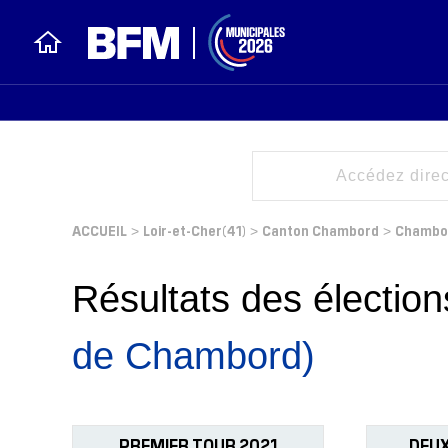
ACCUEIL
Loir-et-Cher(41)
Canton Chambord
Chambo
>
>
>
Résultats des électi
de Chambord)
PREMIER TOUR 2021
DEUX