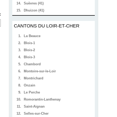
14.
Suèvres (41)
15.
Dhuizon (41)
x
CANTONS DU LOIR-ET-CHER
1.
La Beauce
2.
Blois-1
3.
Blois-2
4.
Blois-3
5.
Chambord
6.
Montoire-sur-le-Loir
7.
Montrichard
8.
Onzain
9.
Le Perche
10.
Romorantin-Lanthenay
11.
Saint-Aignan
12.
Selles-sur-Cher