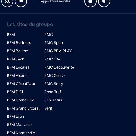
Applications mobiles
Les sites du groupe
BFM
RMC
BFM Business
RMC Sport
BFM Bourse
RMC BFM PLAY
BFM Tech
RMC Life
BFM Locales
RMC Découverte
BFM Alsace
RMC Conso
BFM Côte d’Azur
RMC Story
BFM DICI
Zone Turf
BFM Grand Lille
SFR Actus
BFM Grand Littoral
Verif
BFM Lyon
BFM Marseille
BFM Normandie