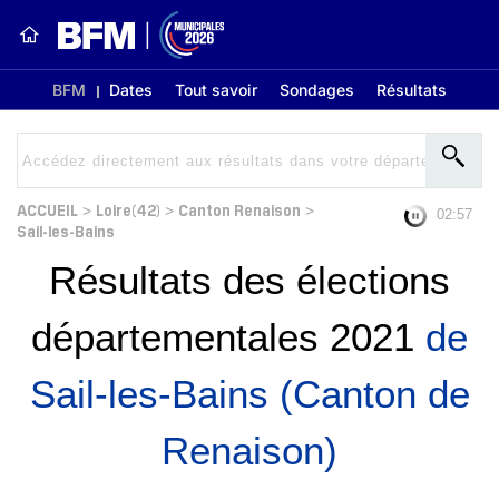
BFM
Dates
Tout savoir
Sondages
Résultats
ACCUEIL
Loire(42)
Canton Renaison
>
>
>
02:56
Sail-les-Bains
Résultats des élections
départementales 2021
de
Sail-les-Bains (Canton de
Renaison)