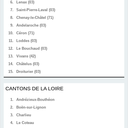
6.
Lenax (03)
7.
Saint-Pierre-Laval (03)
8.
Chenay-le-Châtel (71)
9.
Andelaroche (03)
10.
Céron (71)
11.
Loddes (03)
12.
Le Bouchaud (03)
13.
Vivans (42)
14.
Châtelus (03)
15.
Droiturier (03)
CANTONS DE LA LOIRE
1.
Andrézieux-Bouthéon
2.
Boën-sur-Lignon
3.
Charlieu
4.
Le Coteau