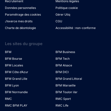
Recrutement
Mentions légales
Données personnelles
Politique cookie
Paramétrage des cookies
Gérer Utiq
J’exerce mes droits
CGU
Charte de déontologie
Accessibilité : non-conforme
Les sites du groupe
BFM
BFM Business
BFM Bourse
BFM Tech
BFM Locales
BFM Alsace
BFM Côte d’Azur
BFM DICI
BFM Grand Lille
BFM Grand Littoral
BFM Lyon
BFM Marseille
BFM Normandie
BFM Toulon Var
RMC
RMC Sport
RMC BFM PLAY
RMC Life