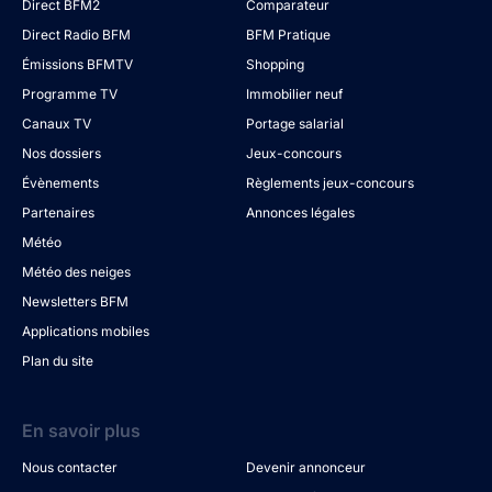
Direct BFM2
Comparateur
Direct Radio BFM
BFM Pratique
Émissions BFMTV
Shopping
Programme TV
Immobilier neuf
Canaux TV
Portage salarial
Nos dossiers
Jeux-concours
Évènements
Règlements jeux-concours
Partenaires
Annonces légales
Météo
Météo des neiges
Newsletters BFM
Applications mobiles
Plan du site
En savoir plus
Nous contacter
Devenir annonceur