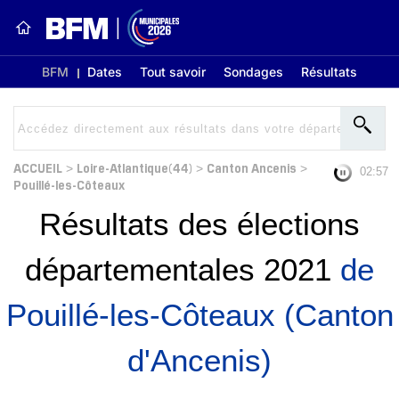
BFM
Dates
Tout savoir
Sondages
Résultats
ACCUEIL
Loire-Atlantique(44)
Canton Ancenis
>
>
>
02:56
Pouillé-les-Côteaux
Résultats des élections
départementales 2021
de
Pouillé-les-Côteaux (Canton
d'Ancenis)