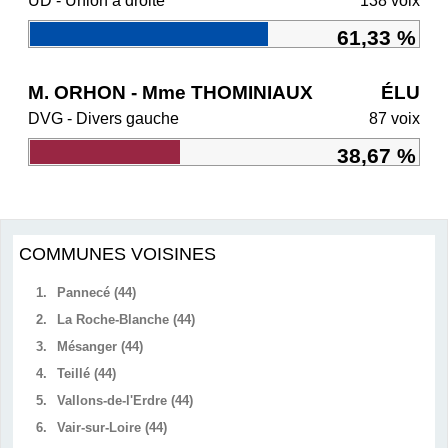
UD - Union à droite
138 voix
61,33 %
M. ORHON - Mme THOMINIAUX
ÉLU
DVG - Divers gauche
87 voix
38,67 %
COMMUNES VOISINES
1.
Pannecé (44)
2.
La Roche-Blanche (44)
3.
Mésanger (44)
4.
Teillé (44)
5.
Vallons-de-l'Erdre (44)
6.
Vair-sur-Loire (44)