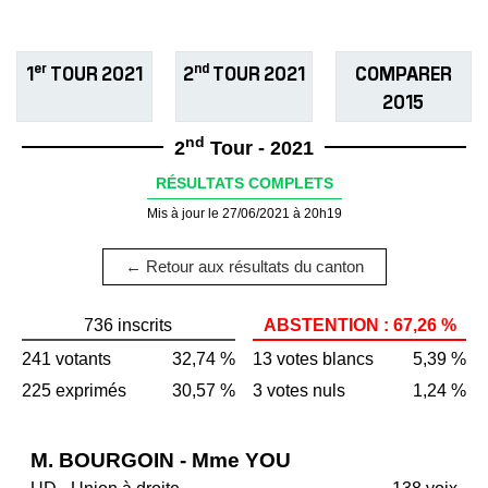
er
nd
1
TOUR 2021
2
TOUR 2021
COMPARER
2015
nd
2
Tour - 2021
RÉSULTATS COMPLETS
Mis à jour le 27/06/2021 à 20h19
← Retour aux résultats du canton
736 inscrits
ABSTENTION : 67,26 %
241 votants
32,74 %
13 votes blancs
5,39 %
225 exprimés
30,57 %
3 votes nuls
1,24 %
M. BOURGOIN - Mme YOU