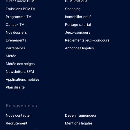
Direct Radio BFM
BFM Pratique
Émissions BFMTV
Shopping
Programme TV
Immobilier neuf
Canaux TV
Portage salarial
Nos dossiers
Jeux-concours
Évènements
Règlements jeux-concours
Partenaires
Annonces légales
Météo
Météo des neiges
Newsletters BFM
Applications mobiles
Plan du site
En savoir plus
Nous contacter
Devenir annonceur
Recrutement
Mentions légales