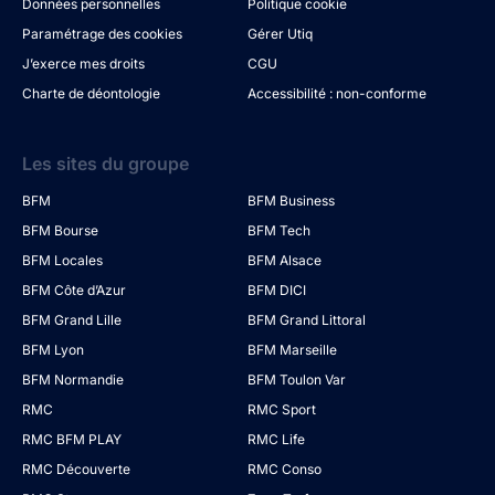
Données personnelles
Politique cookie
Paramétrage des cookies
Gérer Utiq
J’exerce mes droits
CGU
Charte de déontologie
Accessibilité : non-conforme
Les sites du groupe
BFM
BFM Business
BFM Bourse
BFM Tech
BFM Locales
BFM Alsace
BFM Côte d’Azur
BFM DICI
BFM Grand Lille
BFM Grand Littoral
BFM Lyon
BFM Marseille
BFM Normandie
BFM Toulon Var
RMC
RMC Sport
RMC BFM PLAY
RMC Life
RMC Découverte
RMC Conso