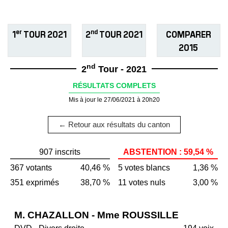
er
nd
1
TOUR 2021
2
TOUR 2021
COMPARER
2015
nd
2
Tour - 2021
RÉSULTATS COMPLETS
Mis à jour le 27/06/2021 à 20h20
← Retour aux résultats du canton
907 inscrits
ABSTENTION : 59,54 %
367 votants
40,46 %
5 votes blancs
1,36 %
351 exprimés
38,70 %
11 votes nuls
3,00 %
M. CHAZALLON - Mme ROUSSILLE