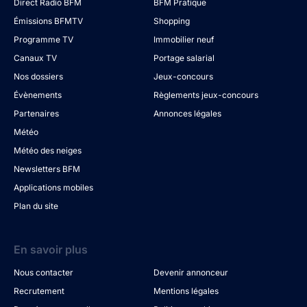
Direct Radio BFM
BFM Pratique
Émissions BFMTV
Shopping
Programme TV
Immobilier neuf
Canaux TV
Portage salarial
Nos dossiers
Jeux-concours
Évènements
Règlements jeux-concours
Partenaires
Annonces légales
Météo
Météo des neiges
Newsletters BFM
Applications mobiles
Plan du site
En savoir plus
Nous contacter
Devenir annonceur
Recrutement
Mentions légales