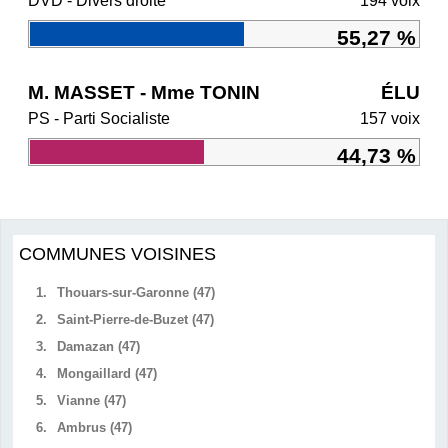
DVD - Divers droite
194 voix
55,27 %
M. MASSET - Mme TONIN
ÉLU
PS - Parti Socialiste
157 voix
44,73 %
COMMUNES VOISINES
1.
Thouars-sur-Garonne (47)
2.
Saint-Pierre-de-Buzet (47)
3.
Damazan (47)
4.
Mongaillard (47)
5.
Vianne (47)
6.
Ambrus (47)