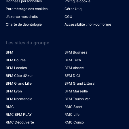
Données personnelles
Politique cookie
Paramétrage des cookies
Gérer Utiq
J’exerce mes droits
CGU
Charte de déontologie
Accessibilité : non-conforme
Les sites du groupe
BFM
BFM Business
BFM Bourse
BFM Tech
BFM Locales
BFM Alsace
BFM Côte d’Azur
BFM DICI
BFM Grand Lille
BFM Grand Littoral
BFM Lyon
BFM Marseille
BFM Normandie
BFM Toulon Var
RMC
RMC Sport
RMC BFM PLAY
RMC Life
RMC Découverte
RMC Conso