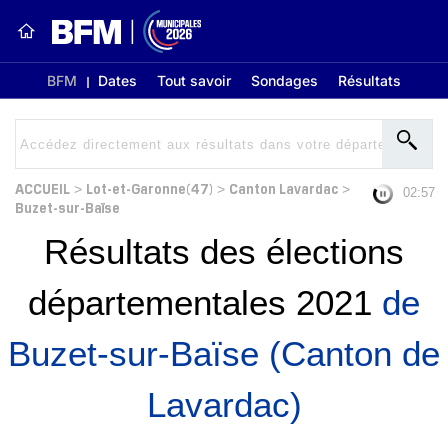
BFM
Dates
Tout savoir
Sondages
Résultats
ACCUEIL
Lot-et-Garonne(47)
Canton Lavardac
>
>
>
02:56
Buzet-sur-Baïse
Résultats des élections
départementales 2021
de
Buzet-sur-Baïse (Canton de
Lavardac)