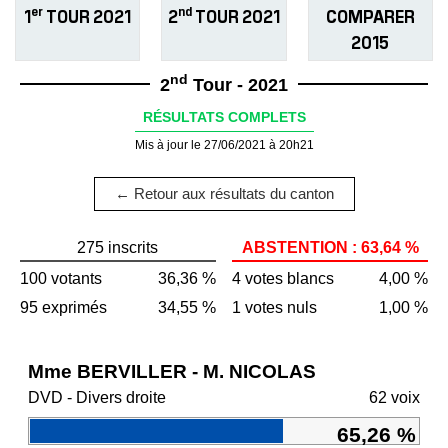
er
nd
1
TOUR 2021
2
TOUR 2021
COMPARER
2015
nd
2
Tour - 2021
RÉSULTATS COMPLETS
Mis à jour le 27/06/2021 à 20h21
← Retour aux résultats du canton
275 inscrits
ABSTENTION : 63,64 %
100 votants
36,36 %
4 votes blancs
4,00 %
95 exprimés
34,55 %
1 votes nuls
1,00 %
Mme BERVILLER - M. NICOLAS
DVD - Divers droite
62 voix
65,26 %