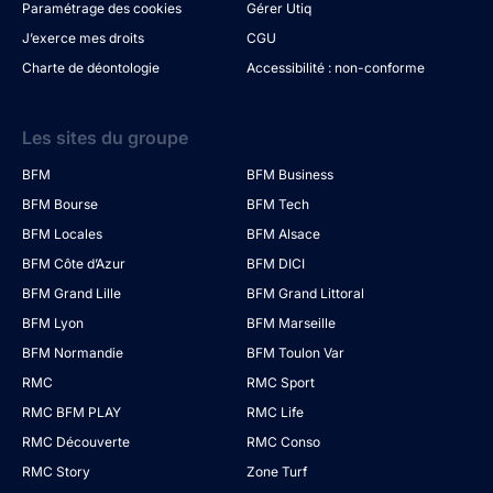
Paramétrage des cookies
Gérer Utiq
J’exerce mes droits
CGU
Charte de déontologie
Accessibilité : non-conforme
Les sites du groupe
BFM
BFM Business
BFM Bourse
BFM Tech
BFM Locales
BFM Alsace
BFM Côte d’Azur
BFM DICI
BFM Grand Lille
BFM Grand Littoral
BFM Lyon
BFM Marseille
BFM Normandie
BFM Toulon Var
RMC
RMC Sport
RMC BFM PLAY
RMC Life
RMC Découverte
RMC Conso
RMC Story
Zone Turf