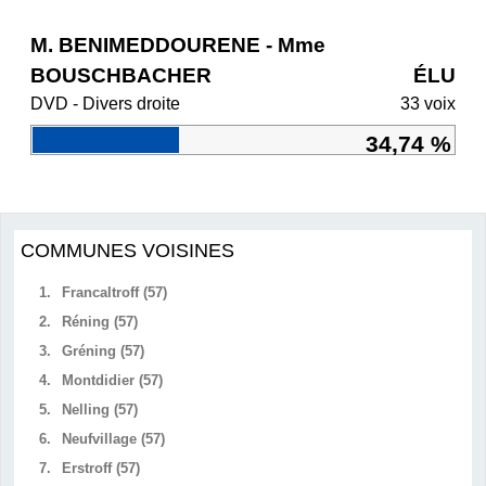
M. BENIMEDDOURENE - Mme
BOUSCHBACHER
ÉLU
DVD - Divers droite
33 voix
34,74 %
COMMUNES VOISINES
1.
Francaltroff (57)
2.
Réning (57)
3.
Gréning (57)
4.
Montdidier (57)
5.
Nelling (57)
6.
Neufvillage (57)
7.
Erstroff (57)