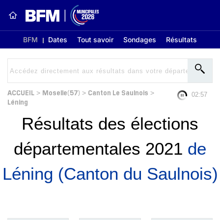
BFM
Dates
Tout savoir
Sondages
Résultats
ACCUEIL
Moselle(57)
Canton Le Saulnois
>
>
>
02:57
Léning
Résultats des élections
départementales 2021
de
Léning (Canton du Saulnois)