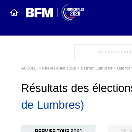
ACCUEIL
Pas-de-Calais(62)
Canton Lumbres
Querca
>
>
>
Résultats des électi
de Lumbres)
PREMIER TOUR 2021
DEUX