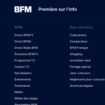
Première sur l'info
BFM
Nos services
Direct BFMTV
Code promo
Direct BFM2
Comparateur
Direct Radio BFM
BFM Pratique
Émissions BFMTV
Shopping
Programme TV
Immobilier neuf
Canaux TV
Portage salarial
Nos dossiers
Jeux-concours
Évènements
Règlements jeux-concour
Partenaires
Annonces légales
Météo
Météo des neiges
Newsletters BFM