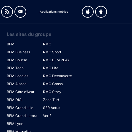
Applications mobiles
Les sites du groupe
BFM
RMC
BFM Business
RMC Sport
BFM Bourse
RMC BFM PLAY
BFM Tech
RMC Life
BFM Locales
RMC Découverte
BFM Alsace
RMC Conso
BFM Côte d’Azur
RMC Story
BFM DICI
Zone Turf
BFM Grand Lille
SFR Actus
BFM Grand Littoral
Verif
BFM Lyon
BFM Marseille