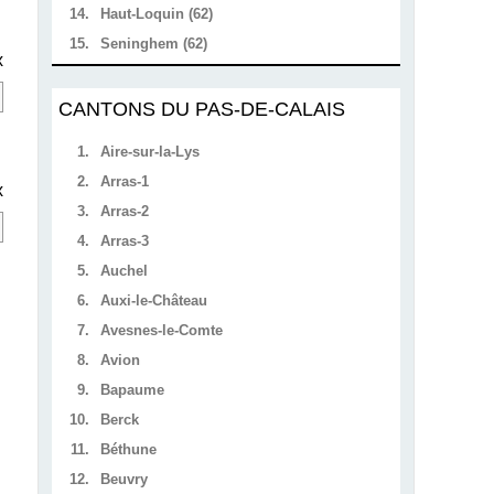
14.
Haut-Loquin (62)
15.
Seninghem (62)
x
CANTONS DU PAS-DE-CALAIS
1.
Aire-sur-la-Lys
2.
Arras-1
x
3.
Arras-2
4.
Arras-3
5.
Auchel
6.
Auxi-le-Château
7.
Avesnes-le-Comte
8.
Avion
9.
Bapaume
10.
Berck
11.
Béthune
12.
Beuvry