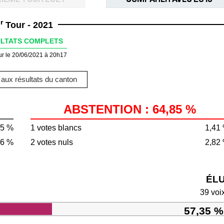
r
Tour - 2021
LTATS COMPLETS
ur le 20/06/2021 à 20h17
aux résultats du canton
ABSTENTION : 64,85 %
15 %
1 votes blancs
1,41
66 %
2 votes nuls
2,82
ÉL
39 voi
57,35 %