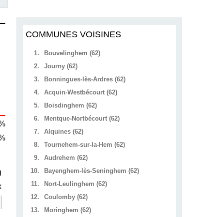
COMMUNES VOISINES
1.
Bouvelinghem (62)
2.
Journy (62)
3.
Bonningues-lès-Ardres (62)
4.
Acquin-Westbécourt (62)
5.
Boisdinghem (62)
6.
Mentque-Nortbécourt (62)
 %
7.
Alquines (62)
 %
8.
Tournehem-sur-la-Hem (62)
9.
Audrehem (62)
10.
Bayenghem-lès-Seninghem (62)
U
11.
Nort-Leulinghem (62)
x
12.
Coulomby (62)
13.
Moringhem (62)