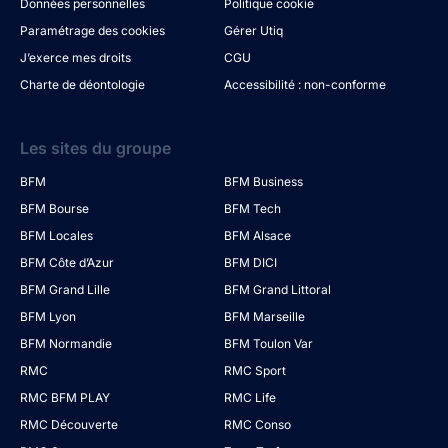
Données personnelles
Politique cookie
Paramétrage des cookies
Gérer Utiq
J’exerce mes droits
CGU
Charte de déontologie
Accessibilité : non-conforme
Les sites du groupe
BFM
BFM Business
BFM Bourse
BFM Tech
BFM Locales
BFM Alsace
BFM Côte d’Azur
BFM DICI
BFM Grand Lille
BFM Grand Littoral
BFM Lyon
BFM Marseille
BFM Normandie
BFM Toulon Var
RMC
RMC Sport
RMC BFM PLAY
RMC Life
RMC Découverte
RMC Conso