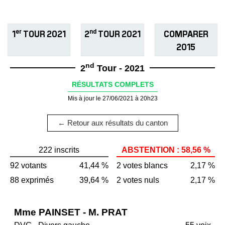
er
nd
1
TOUR 2021
2
TOUR 2021
COMPARER
2015
nd
2
Tour - 2021
RÉSULTATS COMPLETS
Mis à jour le 27/06/2021 à 20h23
← Retour aux résultats du canton
222 inscrits
ABSTENTION : 58,56 %
92 votants
41,44 %
2 votes blancs
2,17 %
88 exprimés
39,64 %
2 votes nuls
2,17 %
Mme PAINSET - M. PRAT