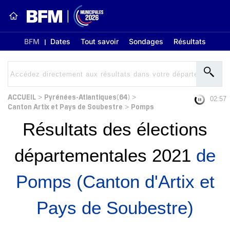
BFM
Dates
Tout savoir
Sondages
Résultats
ACCUEIL
Pyrénées-Atlantiques(64)
>
>
02:56
Canton Artix et Pays de Soubestre
Pomps
>
Résultats des élections
départementales 2021
de
Pomps (Canton d'Artix et
Pays de Soubestre)