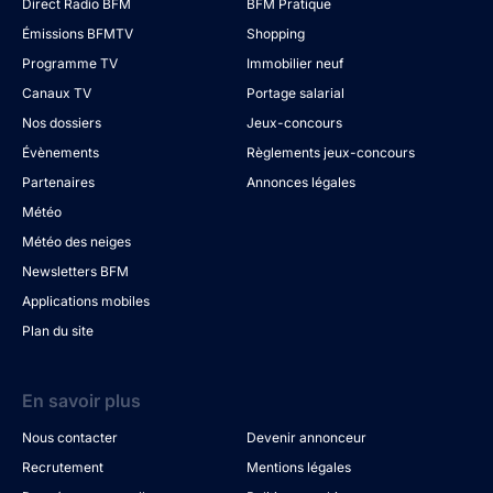
Direct Radio BFM
BFM Pratique
Émissions BFMTV
Shopping
Programme TV
Immobilier neuf
Canaux TV
Portage salarial
Nos dossiers
Jeux-concours
Évènements
Règlements jeux-concours
Partenaires
Annonces légales
Météo
Météo des neiges
Newsletters BFM
Applications mobiles
Plan du site
En savoir plus
Nous contacter
Devenir annonceur
Recrutement
Mentions légales